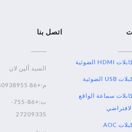
ت
اتصل بنا
بلات HDMI الضوئية
السيد ألين لان
لات USB الضوئية
م:+86 18980938955
ابلات سماعة الواقع
ت:+86-755-
لافتراضي
27209335
كبلات AOC
بريد