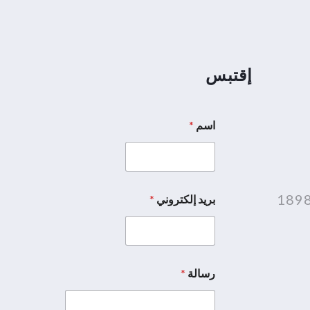
إقتبس
اسم
*
بريد إلكتروني
*
ا
ل
ا
س
م
رسالة
*
ا
ل
ر