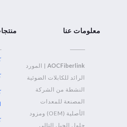
معلومات عنا
منتجا
كا
AOCFiberlink
| المورد
كب
الرائد للكابلات الضوئية
النشطة من الشركة
ك
المصنعة للمعدات
ا
الأصلية (OEM) ومزود
حلول الجيل التالي