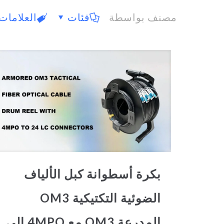
مصنف بواسطة
فئات
العلامات
بكرة أسطوانة كبل الألياف
الضوئية التكتيكية OM3
المدرعة OM3 مع 4MPO إلى