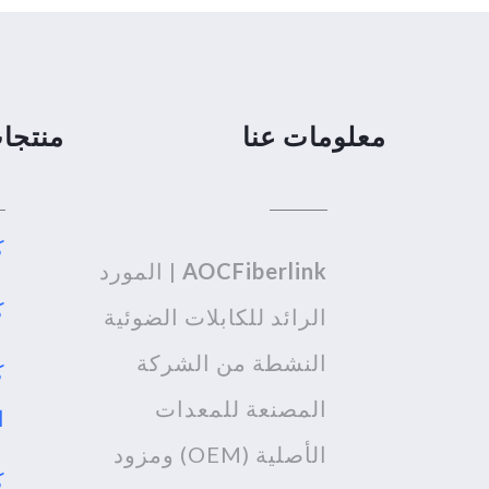
معلومات عنا
منتجا
كا
AOCFiberlink
| المورد
كب
الرائد للكابلات الضوئية
النشطة من الشركة
ك
المصنعة للمعدات
ا
الأصلية (OEM) ومزود