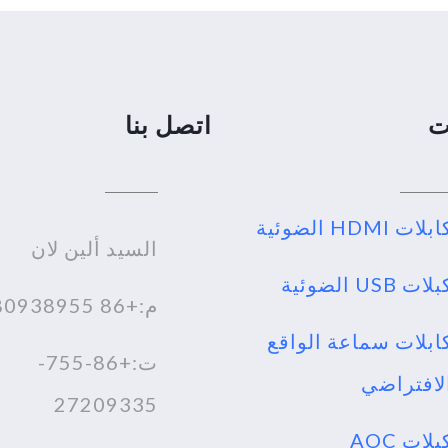
ت
اتصل بنا
بلات HDMI الضوئية
السيد ألين لان
لات USB الضوئية
م:+86 18980938955
ابلات سماعة الواقع
ت:+86-755-
لافتراضي
27209335
كبلات AOC