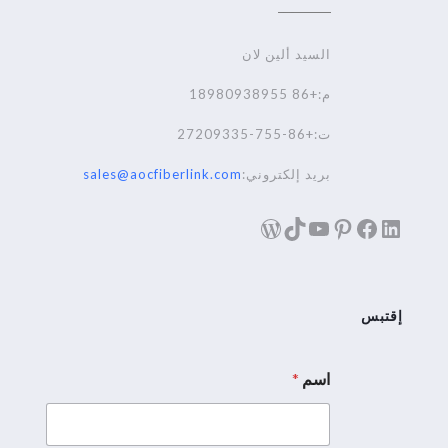
السيد ألين لان
م:+86 18980938955
ت:+86-755-27209335
بريد إلكتروني:
sales@aocfiberlink.com
لينكد إن
فيسبوك
تيك توك
بينترست
يوتيوب
ووردبريس
إقتبس
اسم
*