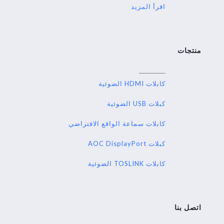
اقرأ المزيد
منتجات
كابلات HDMI الضوئية
كبلات USB الضوئية
كابلات سماعة الواقع الافتراضي
كبلات AOC DisplayPort
كابلات TOSLINK الضوئية
اتصل بنا