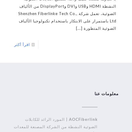
النشطة HDMI وUSB وDVI وDisplayPort من الألياف
الضوئية، تعمل شركة Shenzhen Fiberlinke Tech Co.,
Ltd باستمرار على الابتكار باستخدام تكنولوجيا الألياف
الضوئية المتطورة
[...]
اقرأ أكثر
معلومات عنا
AOCFiberlink
| المورد الرائد للكابلات
الضوئية النشطة من الشركة المصنعة للمعدات