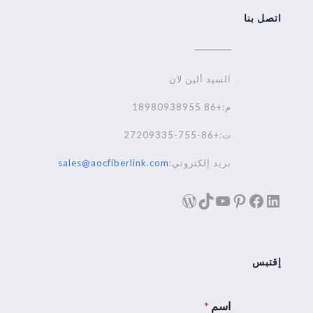
اتصل بنا
السيد ألين لان
م:+86 18980938955
ت:+86-755-27209335
بريد إلكتروني:
sales@aocfiberlink.com
لينكد إن
فيسبوك
تيك توك
بينترست
يوتيوب
ووردبريس
إقتبس
اسم
*