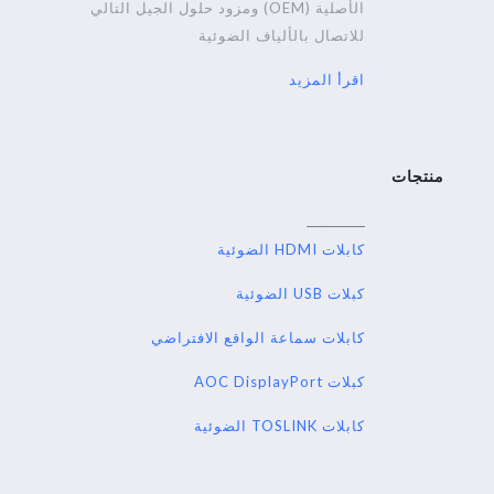
الأصلية (OEM) ومزود حلول الجيل التالي
للاتصال بالألياف الضوئية
اقرأ المزيد
منتجات
كابلات HDMI الضوئية
كبلات USB الضوئية
كابلات سماعة الواقع الافتراضي
كبلات AOC DisplayPort
كابلات TOSLINK الضوئية