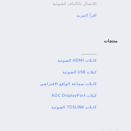
للاتصال بالألياف الضوئية
اقرأ المزيد
منتجات
كابلات HDMI الضوئية
كبلات USB الضوئية
كابلات سماعة الواقع الافتراضي
كبلات AOC DisplayPort
كابلات TOSLINK الضوئية