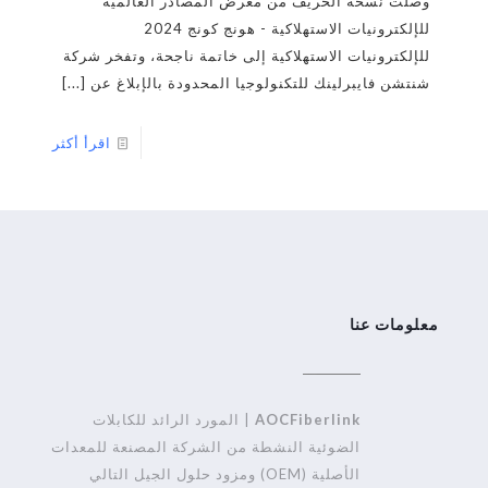
وصلت نسخة الخريف من معرض المصادر العالمية
للإلكترونيات الاستهلاكية - هونج كونج 2024
للإلكترونيات الاستهلاكية إلى خاتمة ناجحة، وتفخر شركة
شنتشن فايبرلينك للتكنولوجيا المحدودة بالإبلاغ عن
[...]
اقرأ أكثر
معلومات عنا
AOCFiberlink
| المورد الرائد للكابلات
الضوئية النشطة من الشركة المصنعة للمعدات
الأصلية (OEM) ومزود حلول الجيل التالي