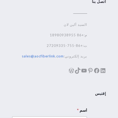
اتصل بنا
السيد ألين لان
م:+86 18980938955
ت:+86-755-27209335
بريد إلكتروني:
sales@aocfiberlink.com
لينكد إن
فيسبوك
تيك توك
بينترست
يوتيوب
ووردبريس
إقتبس
اسم
*
إ
ل