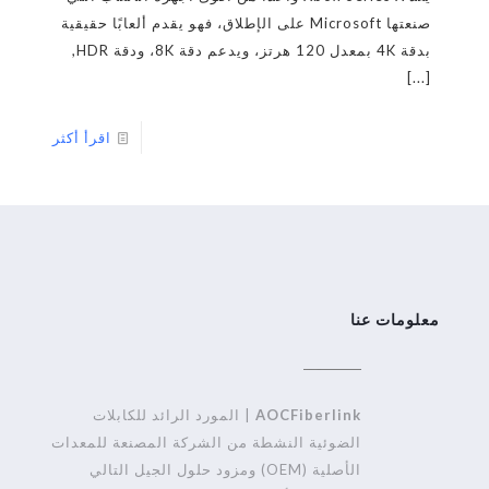
صنعتها Microsoft على الإطلاق، فهو يقدم ألعابًا حقيقية
بدقة 4K بمعدل 120 هرتز، ويدعم دقة 8K، ودقة HDR,
[...]
اقرأ أكثر
معلومات عنا
AOCFiberlink
| المورد الرائد للكابلات
الضوئية النشطة من الشركة المصنعة للمعدات
الأصلية (OEM) ومزود حلول الجيل التالي