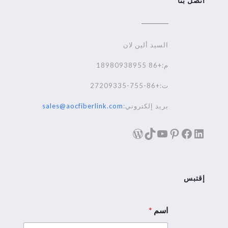
اتصل بنا
السيد ألين لان
م:+86 18980938955
ت:+86-755-27209335
بريد إلكتروني:
sales@aocfiberlink.com
لينكد إن
فيسبوك
تيك توك
بينترست
يوتيوب
ووردبريس
إقتبس
اسم
*
*
ا