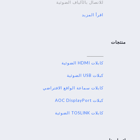
للاتصال بالألياف الضوئية
اقرأ المزيد
منتجات
كابلات HDMI الضوئية
كبلات USB الضوئية
كابلات سماعة الواقع الافتراضي
كبلات AOC DisplayPort
كابلات TOSLINK الضوئية