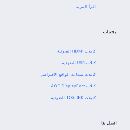
اقرأ المزيد
منتجات
كابلات HDMI الضوئية
كبلات USB الضوئية
كابلات سماعة الواقع الافتراضي
كبلات AOC DisplayPort
كابلات TOSLINK الضوئية
اتصل بنا