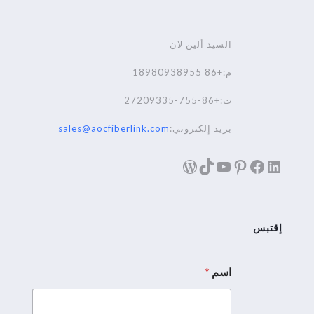
السيد ألين لان
م:+86 18980938955
ت:+86-755-27209335
بريد إلكتروني:
sales@aocfiberlink.com
لينكد إن
فيسبوك
تيك توك
بينترست
يوتيوب
ووردبريس
إقتبس
اسم
*