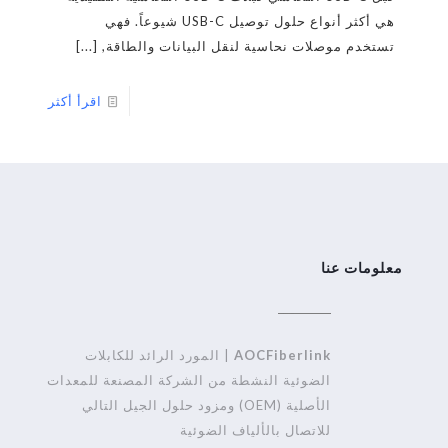
هي أكثر أنواع حلول توصيل USB-C شيوعاً. فهي
تستخدم موصلات نحاسية لنقل البيانات والطاقة,
[...]
اقرأ أكثر
معلومات عنا
AOCFiberlink
| المورد الرائد للكابلات
الضوئية النشطة من الشركة المصنعة للمعدات
الأصلية (OEM) ومزود حلول الجيل التالي
للاتصال بالألياف الضوئية