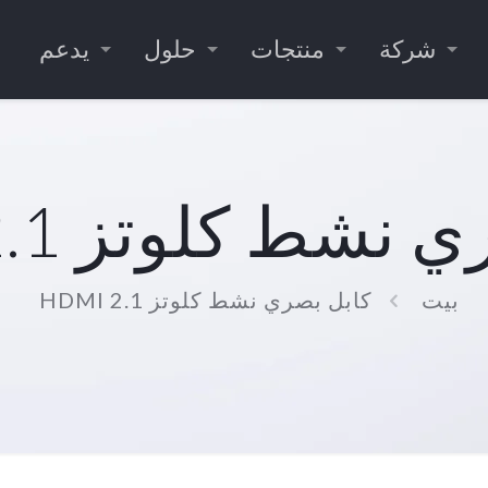
شركة
منتجات
حلول
يدعم
شط كلوتز HDMI 2.1
بيت
كابل بصري نشط كلوتز HDMI 2.1