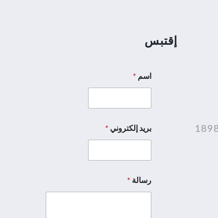
إقتبس
اسم
*
بريد إلكتروني
*
*
*
ا
س
م
رسالة
*