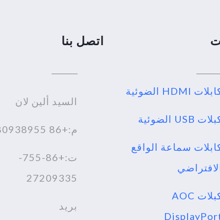
ت
اتصل بنا
بلات HDMI الضوئية
السيد ألين لان
لات USB الضوئية
م:+86 18980938955
ابلات سماعة الواقع
ت:+86-755-
لافتراضي
27209335
كبلات AOC
بريد
DisplayPor