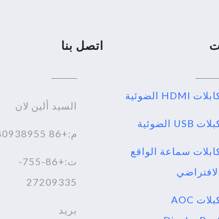
ت
اتصل بنا
بلات HDMI الضوئية
السيد ألين لان
لات USB الضوئية
م:+86 18980938955
ابلات سماعة الواقع
ت:+86-755-
لافتراضي
27209335
كبلات AOC
بريد