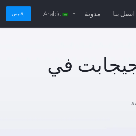
اتصل بنا
مدونة
Arabic
إقتبس
ل USB طويل بسرعة 10 جيجابت في