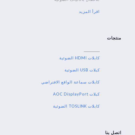
اقرأ المزيد
منتجات
كابلات HDMI الضوئية
كبلات USB الضوئية
كابلات سماعة الواقع الافتراضي
كبلات AOC DisplayPort
كابلات TOSLINK الضوئية
اتصل بنا