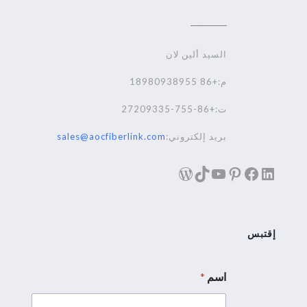
السيد ألين لان
م:+86 18980938955
ت:+86-755-27209335
بريد إلكتروني:
sales@aocfiberlink.com
لينكد إن
فيسبوك
تيك توك
بينترست
يوتيوب
ووردبريس
إقتبس
اسم
*