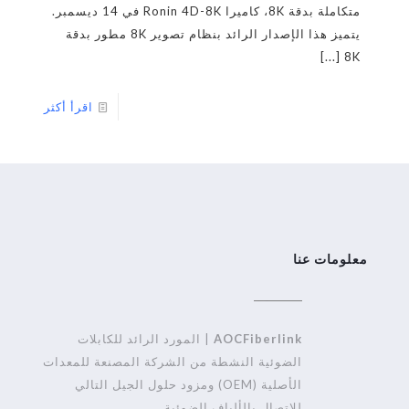
متكاملة بدقة 8K، كاميرا Ronin 4D-8K في 14 ديسمبر.
يتميز هذا الإصدار الرائد بنظام تصوير 8K مطور بدقة
[...]
8K
اقرأ أكثر
معلومات عنا
AOCFiberlink
| المورد الرائد للكابلات
الضوئية النشطة من الشركة المصنعة للمعدات
الأصلية (OEM) ومزود حلول الجيل التالي
للاتصال بالألياف الضوئية