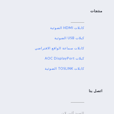
منتجات
كابلات HDMI الضوئية
كبلات USB الضوئية
كابلات سماعة الواقع الافتراضي
كبلات AOC DisplayPort
كابلات TOSLINK الضوئية
اتصل بنا
السيد ألين لان