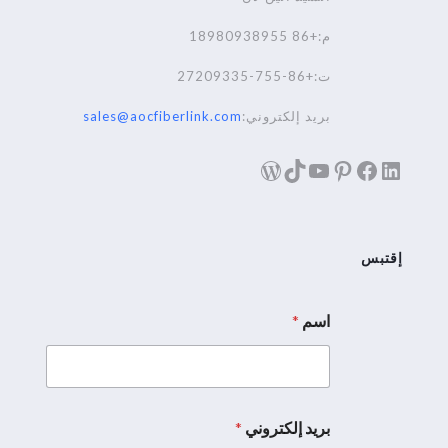
م:+86 18980938955
ت:+86-755-27209335
بريد إلكتروني:
sales@aocfiberlink.com
لينكد إن
فيسبوك
تيك توك
بينترست
يوتيوب
ووردبريس
إقتبس
اسم
*
بريد إلكتروني
*