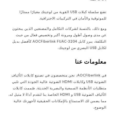
تضع سلسلة كبلات USB القوية من لوجيتك معيارًا ممتازًا
للموثوقية والأمان في التركيبات الاحترافية.
ومع ذلك، بالنسبة لشركات التكامل والمصنعين الذين يبحثون
عن مدى وصول أطول ومرونة أكبر وتخصيص فعال من حيث
التكلفة، يبرز كابل AOCFiberlink FUAC-3204 كأفضل بديل
لكابل USB البصري من لوجيتك.
معلومات عنا
في AOCFiberlink، نحن متخصصون في تصنيع كابلات الألياف
الضوئية USB وكابلات HDMI الضوئية عالية الجودة التي تلبي
متطلبات الأنظمة السمعية والبصرية الحديثة. صُممت كابلات
الألياف الضوئية USB و HDMI الخاصة بنا لتقدم أداءً لا مثيل له،
مما يضمن لك الاستمتاع بالإمكانات الحقيقية لأجهزتك عالية
الوضوح.