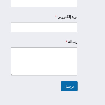
بريد إلكتروني
*
*
ر
س
ا
ل
ة
رسالة
*
ا
ل
إ
ل
ك
ت
ر
و
ن
ي
يرسل
A
l