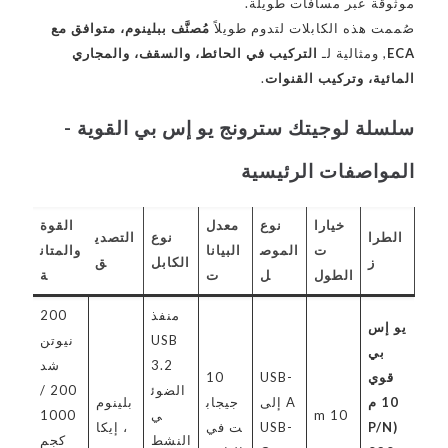
موثوقة عبر مسافات طويلة.
صُممت هذه الكابلات لتدوم طويلاً
مُصنَّف ببلينوم، متوافق مع
ECA
, ومثالية لـ
التركيب في الحائط، والسقف، والمجاري
المائية، وتركيب القنوات
.
سلسلة لوجيتك سترونج يو إس بي القوية -
المواصفات الرئيسية
خيارا
نوع
معدل
القوة
الطرا
نوع
التصدي
ت
الموص
البيانا
والمتان
ز
الكابل
ق
الطول
ل
ت
ة
منفذ
200
يو إس
USB
نيوتن
بي
3.2
شد
قوي
USB-
10
الضوئ
200 /
10 م
A إلى
جيجاب
بلينوم
10 m
ي
1000
(P/N
USB-
ت في
، إيكا
النشط
كجم