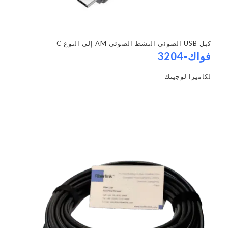
كبل USB الضوئي النشط الضوئي AM إلى النوع C
فواك-3204
لكاميرا لوجيتك