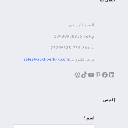
السيد ألين لان
م:+86 18980938955
ت:+86-755-27209335
بريد إلكتروني:
sales@aocfiberlink.com
لينكد إن
فيسبوك
تيك توك
بينترست
يوتيوب
ووردبريس
إقتبس
اسم
*