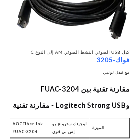
كبل USB الضوئي النشط الضوئي AM إلى النوع C
فواك-3205
مع قفل لولبي
مقارنة تقنية بين FUAC-3204
وLogitech Strong USB - مقارنة تقنية
لوجيتك سترونج يو
AOCFiberlink
الميزة
إس بي قوي
FUAC-3204