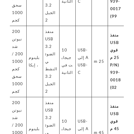
939-
C
الثانية
3.2
سحق
0017
الجيل
1000
99)
2
كجم
منفذ
200
منفذ
USB
نيوتن
USB
3.2
شد
قوي
USB-
10
الضوئ
200 /
25 م
A إلى
جيجاب
بلينوم
25 m
ي
1000
(P/N
USB-
ت في
، إيكا
النشط
كجم
939-
C
الثانية
3.2
سحق
0018
الجيل
1000
02)
2
كجم
منفذ
200
منفذ
USB
نيوتن
USB
3.2
شد
قوي
USB-
10
الضوئ
200 /
45 م
A إلى
جيجاب
بلينوم
45 m
ي
1000