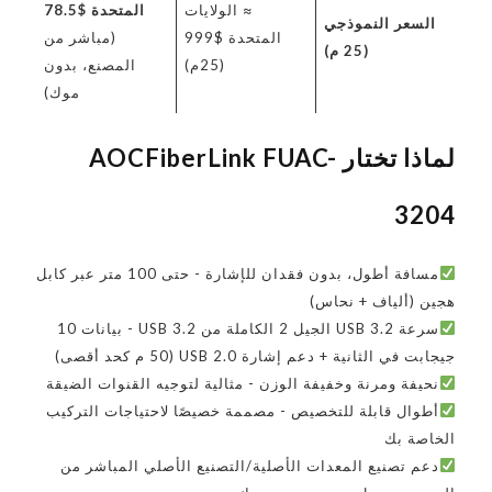
≈ الولايات
المتحدة $78.5
السعر النموذجي
المتحدة $999
(مباشر من
(25 م)
(25م)
المصنع، بدون
موك)
لماذا تختار AOCFiberLink FUAC-
3204
مسافة أطول، بدون فقدان للإشارة - حتى 100 متر عبر كابل
هجين (ألياف + نحاس)
سرعة USB 3.2 الجيل 2 الكاملة من USB 3.2 - بيانات 10
جيجابت في الثانية + دعم إشارة USB 2.0 (50 م كحد أقصى)
نحيفة ومرنة وخفيفة الوزن - مثالية لتوجيه القنوات الضيقة
أطوال قابلة للتخصيص - مصممة خصيصًا لاحتياجات التركيب
الخاصة بك
دعم تصنيع المعدات الأصلية/التصنيع الأصلي المباشر من