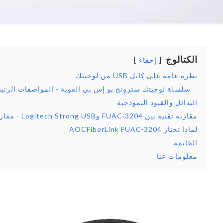
الكتالوج
إخفاء
نظرة عامة على كابل USB من لوجيتك
سلسلة لوجيتك سترونج يو إس بي القوية - المواصفات الرئي
البدائل والقيود النموذجية
مقارنة تقنية بين FUAC-3204 وLogitech Strong USB - مقارنة تقنية
لماذا تختار AOCFiberLink FUAC-3204
الخاتمة
معلومات عنا