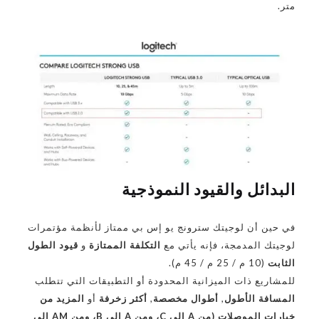
متر.
البدائل والقيود النموذجية
في حين أن لوجيتك سترونج يو إس بي ممتاز لأنظمة مؤتمرات
لوجيتك المدمجة، فإنه يأتي مع
التكلفة الممتازة
و
قيود الطول
الثابت
(10 م / 25 م / 45 م).
للمشاريع ذات الميزانية المحدودة أو التطبيقات التي تتطلب
المسافة الأطول
,
أطوال مخصصة
,
أكثر زخرفة
أو
المزيد من
خيارات الموصلات (من A إلى C، ومن A إلى B، ومن AM إلى