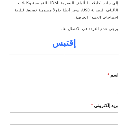
إلى جانب كابلات الألياف البصرية HDMI القياسية وكابلات
الألياف البصرية USB، نوفر أيضًا حلولاً مصممة خصيصًا لتلبية
احتياجات العملاء الخاصة.
يُرجى عدم التردد في الاتصال بنا.
إقتبس
اسم
*
إ
بريد إلكتروني
*
ل
ك
ت
ر