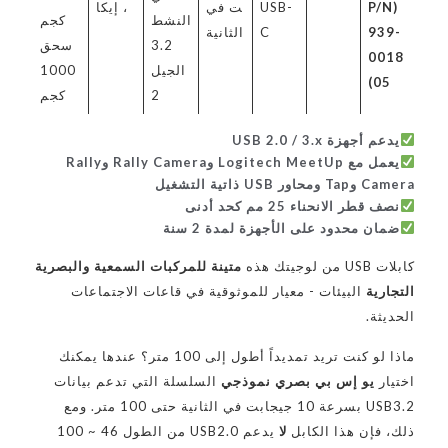
(P/N
USB-
ت في
، إيكا
النشط
كجم
939-
C
الثانية
3.2
سحق
0018
الجيل
1000
05)
2
كجم
يدعم أجهزة USB 2.0 / 3.x
يعمل مع Logitech MeetUp وRally Camera وRally
Camera وTap ومحاور USB ذاتية التشغيل
نصف قطر الانحناء 25 مم كحد أدنى
ضمان محدود على الأجهزة لمدة 2 سنة
كابلات USB من لوجيتك هذه
متينة للمركبات السمعية والبصرية
التجارية
البيئات - معيار للموثوقية في قاعات الاجتماعات
الحديثة.
ماذا لو كنت تريد تمديداً أطول إلى 100 متر؟ عندها يمكنك
اختيار
يو إس بي بصري نموذجي
السلسلة التي تدعم بيانات
USB3.2 بسرعة 10 جيجابت في الثانية حتى 100 متر. ومع
ذلك، فإن هذا الكابل
لا
يدعم USB2.0 من الطول 46 ~ 100