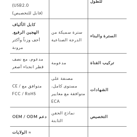
للطول
USB2.0)
(قابل للتخصيص)
كابل الألياف
سترة سميكة من
الهجين الرفيع
,
السترة والبناء
الدرجة الصناعية
أخف وزناً وأكثر
مرونة
مدعوم، مع نصف
تركيب القناة
مدعومة
قطر انحناء أصغر
مصنفة على
مستوى كامل،
متوافق مع CE /
الشهادات
متوافقة مع معايير
FCC / RoHS
ECA
نماذج الحقن
التخصيص
دعم OEM / ODM
الثابتة
≈
الولايات