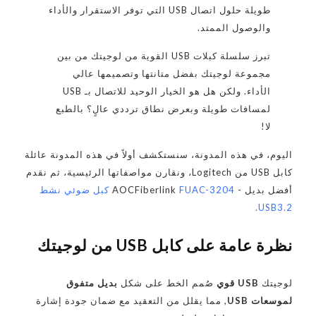
طويلة حلول اتصال USB التي توفر الاستقرار والأداء
والوصول الممتد.
تبرز سلسلة كبلات USB القوية من لوجيتك من بين
مجموعة لوجيتك بفضل متانتها وتصميمها عالي
الأداء. ولكن هل هو الخيار الوحيد للاتصال بـ USB
لمسافات طويلة وبعرض نطاق ترددي عالٍ؟ بالطبع
لا!
اليوم، في هذه المدونة، سنستكشف أولاً في هذه المدونة عائلة
كابل USB من Logitech، ونقارن مواصفاتها الرئيسية، ثم نقدم
أفضل بديل - AOCFiberlink
FUAC-3204 كبل ضوئي نشط
USB3.2.
نظرة عامة على كابل USB من لوجيتك
لوجيتك
USB قوي
صُمم الخط على شكل
بديل متفوق
لموسعات USB
, مما يقلل من التعقيد مع ضمان جودة إشارة