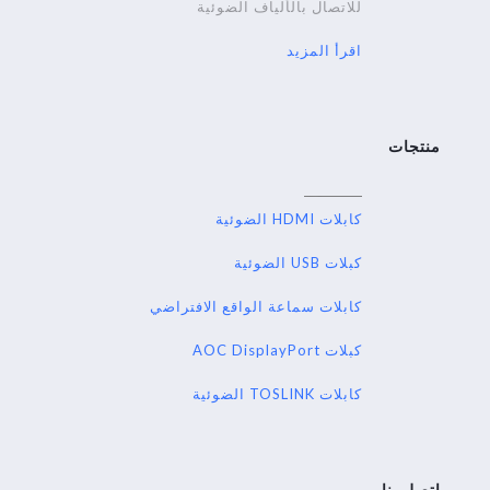
للاتصال بالألياف الضوئية
اقرأ المزيد
منتجات
كابلات HDMI الضوئية
كبلات USB الضوئية
كابلات سماعة الواقع الافتراضي
كبلات AOC DisplayPort
كابلات TOSLINK الضوئية
اتصل بنا