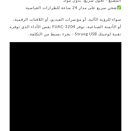
المصنع - تحول سريع، بدون موك
شحن سريع على مدار 24 ساعة للطرازات القياسية
سواء للرؤية الآلية، أو مؤتمرات الفيديو، أو اللافتات الرقمية،
أو الأتمتة الصناعية، توفر FUAC-3204 نفس الأداء الذي توفره
تقنية لوجيتك Strong USB - بجزء بسيط من التكلفة.