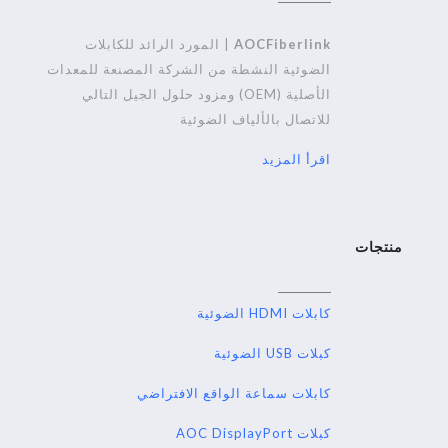
AOCFiberlink
| المورد الرائد للكابلات
الضوئية النشطة من الشركة المصنعة للمعدات
الأصلية (OEM) ومزود حلول الجيل التالي
للاتصال بالألياف الضوئية
اقرأ المزيد
منتجات
كابلات HDMI الضوئية
كبلات USB الضوئية
كابلات سماعة الواقع الافتراضي
كبلات AOC DisplayPort