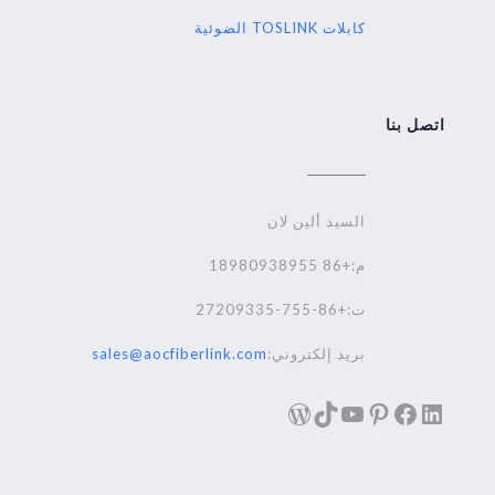
كابلات TOSLINK الضوئية
اتصل بنا
السيد ألين لان
م:+86 18980938955
ت:+86-755-27209335
بريد إلكتروني:
sales@aocfiberlink.com
لينكد إن
فيسبوك
تيك توك
بينترست
يوتيوب
ووردبريس