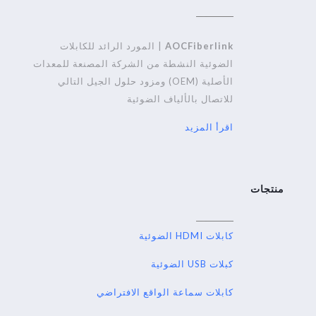
AOCFiberlink
| المورد الرائد للكابلات
الضوئية النشطة من الشركة المصنعة للمعدات
الأصلية (OEM) ومزود حلول الجيل التالي
للاتصال بالألياف الضوئية
اقرأ المزيد
منتجات
كابلات HDMI الضوئية
كبلات USB الضوئية
كابلات سماعة الواقع الافتراضي