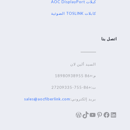
كبلات AOC DisplayPort
كابلات TOSLINK الضوئية
اتصل بنا
السيد ألين لان
م:+86 18980938955
ت:+86-755-27209335
بريد إلكتروني:
sales@aocfiberlink.com
لينكد إن
فيسبوك
تيك توك
بينترست
يوتيوب
ووردبريس