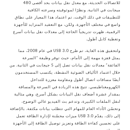
للاتصالات الحديثة، مع معدل نقل بيانات بحد أقصى 480
ميجابت في الثانية. ونظرًا لموثوقيته وسرعته الكافية
للتطبيقات في ذلك الوقت، تم اعتماد هذا المعيار على نطاق
واسع في مختلف الأجهزة. ولكن، مع التعقيد المتزايد للأجهزة
الرقمية، ظهرت تدريجياً الحاجة إلى معدلات نقل بيانات أسرع
وتغطية كابل أطول.
ولتحقيق هذه الغاية، تم طرح USB 3.0 في عام 2008، مما
يمثل قفزة مهمة إلى الأمام، حيث توفر وظيفة “السرعة
الفائقة” معدلات نقل بيانات تصل إلى 5 جيجابت في الثانية. من
خلال اعتماد الألياف الضوئية النشطة، يكتسب المستخدمون
أيضًا مسافات اتصال أطول ومقاومة معززة للتداخل
الكهرومغناطيسي. تتيح هذه الزيادة في السرعة والمسافة
بمقدار عشرة أضعاف نقل البيانات بشكل أسرع، وهي مثالية
لنقل الملفات الكبيرة، وتدعم بث الفيديو عالي الوضوح،
وتحسّن الأداء العام للمهام التي تتطلب بيانات مكثفة. بالإضافة
إلى ذلك، يقدّم USB 3.0 ميزات محسّنة لإدارة الطاقة تعمل
على تحسين كفاءة الطاقة وتعزيز توصيل الطاقة إلى الأجهزة