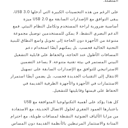
المتصلة.
على الرغم من هذه التحسينات الكبيرة التي أدخلها USB 3.0،
يبقى التوافق مع الإصدارات السابقة مع USB 2.0 ميزة
أساسية ضرورية لراحة المستخدم وتكامل النظام البيئي. فمع
الدعم البصري النشط، لا يمكن للمستخدمين توصيل مجموعة
متنوعة من الأجهزة دون الحاجة إلى تحويل واسع النطاق للبنية
التحتية الحالية فحسب، بل يمكنهم أيضًا استخدام دعم
المسافات الأطول عند الحاجة، والحفاظ على قابلية التشغيل
البيني المستمر في بيئة تقنية متنوعة. لا يساعد التضمين
الاستراتيجي للتوافق مع الإصدارات السابقة على تسهيل
الانتقال إلى التقنيات الجديدة فحسب، بل يضمن أيضًا استمرار
الاستثمارات في الأجهزة والأجهزة الطرفية القديمة في
الحفاظ على قيمتها وقابليتها للتشغيل.
كل هذا يؤكد على أهمية التكنولوجيا المتوافقة مع USB
باعتبارها العمود الفقري لحلول الاتصال الحديثة، مع الاستفادة
من مزايا الألياف الضوئية النشطة لمسافات طويلة، مع احترام
المتانة والاستثمار المرتبطين بالأنظمة القديمة دون المساس