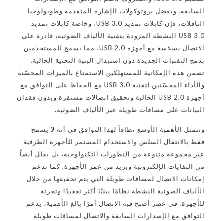
السابقة. وبفضل بروتوكولات الإشارة المتقدمة وطوبولوجيا
الناقلات، فإن كابلات تمديد USB 3.0، وخاصة كابلات تمديد
USB 3.0 النشطة المزودة بتقنية الألياف الضوئية، قادرة على
الاتصال بسلاسة مع أجهزة USB 2.0، مما يسمح للمستخدمين
بدمج التقنيات الجديدة دون استبدال البنية التحتية الحالية.
تضمن هذه الإمكانية للمستهلكين الاستمتاع بالميزات المحسّنة
والأداء المحسّنين لتقنية USB 3.0 مع الحفاظ على التوافق مع
أجهزة USB 2.0 الحالية وتحقيق اتصالات مستقرة وبدون فقدان
البيانات على مسافات طويلة عبر الألياف الضوئية.
وتتمثل الأهمية الأوسع نطاقاً لهذا التوافق في أنه لا يسمح
فقط بالانتقال السلس والاستخدام المستمر للأجهزة الطرفية
عبر مجموعة متنوعة من التطورات التكنولوجية، بل يقلل أيضاً
من النفايات الإلكترونية ويزيد من عمر الأجهزة. كما تدعم
إمكانات الاتصال لمسافات طويلة التي يتم تحقيقها من خلال
الألياف الضوئية النشطة نظامًا بيئيًا أكثر تعقيدًا وتجزئة
للأجهزة. في عصر أصبح فيه الاتصال أمرًا بالغ الأهمية، يدعم
التوافق مع الإصدارات السابقة والاتصال لمسافات طويلة