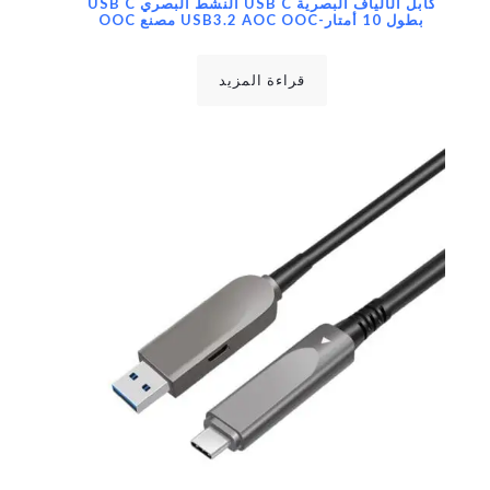
كابل الألياف البصرية USB C النشط البصري USB C
بطول 10 أمتار-USB3.2 AOC OOC مصنع OOC
قراءة المزيد