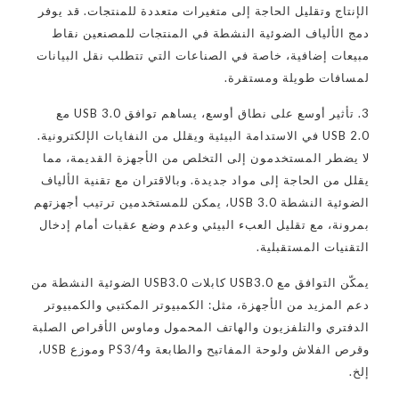
الإنتاج وتقليل الحاجة إلى متغيرات متعددة للمنتجات. قد يوفر
دمج الألياف الضوئية النشطة في المنتجات للمصنعين نقاط
مبيعات إضافية، خاصة في الصناعات التي تتطلب نقل البيانات
لمسافات طويلة ومستقرة.
3. تأثير أوسع على نطاق أوسع، يساهم توافق USB 3.0 مع
USB 2.0 في الاستدامة البيئية ويقلل من النفايات الإلكترونية.
لا يضطر المستخدمون إلى التخلص من الأجهزة القديمة، مما
يقلل من الحاجة إلى مواد جديدة. وبالاقتران مع تقنية الألياف
الضوئية النشطة USB 3.0، يمكن للمستخدمين ترتيب أجهزتهم
بمرونة، مع تقليل العبء البيئي وعدم وضع عقبات أمام إدخال
التقنيات المستقبلية.
يمكّن التوافق مع USB3.0 كابلات USB3.0 الضوئية النشطة من
دعم المزيد من الأجهزة، مثل: الكمبيوتر المكتبي والكمبيوتر
الدفتري والتلفزيون والهاتف المحمول وماوس الأقراص الصلبة
وقرص الفلاش ولوحة المفاتيح والطابعة وPS3/4 وموزع USB،
إلخ.