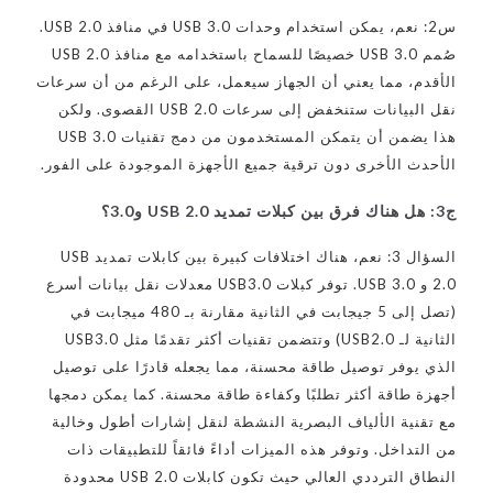
س2: نعم، يمكن استخدام وحدات USB 3.0 في منافذ USB 2.0.
صُمم USB 3.0 خصيصًا للسماح باستخدامه مع منافذ USB 2.0
الأقدم، مما يعني أن الجهاز سيعمل، على الرغم من أن سرعات
نقل البيانات ستنخفض إلى سرعات USB 2.0 القصوى. ولكن
هذا يضمن أن يتمكن المستخدمون من دمج تقنيات USB 3.0
الأحدث الأخرى دون ترقية جميع الأجهزة الموجودة على الفور.
ج3: هل هناك فرق بين كبلات تمديد USB 2.0 و3.0؟
السؤال 3: نعم، هناك اختلافات كبيرة بين كابلات تمديد USB
2.0 و USB 3.0. توفر كبلات USB3.0 معدلات نقل بيانات أسرع
(تصل إلى 5 جيجابت في الثانية مقارنة بـ 480 ميجابت في
الثانية لـ USB2.0) وتتضمن تقنيات أكثر تقدمًا مثل USB3.0
الذي يوفر توصيل طاقة محسنة، مما يجعله قادرًا على توصيل
أجهزة طاقة أكثر تطلبًا وكفاءة طاقة محسنة. كما يمكن دمجها
مع تقنية الألياف البصرية النشطة لنقل إشارات أطول وخالية
من التداخل. وتوفر هذه الميزات أداءً فائقاً للتطبيقات ذات
النطاق الترددي العالي حيث تكون كابلات USB 2.0 محدودة