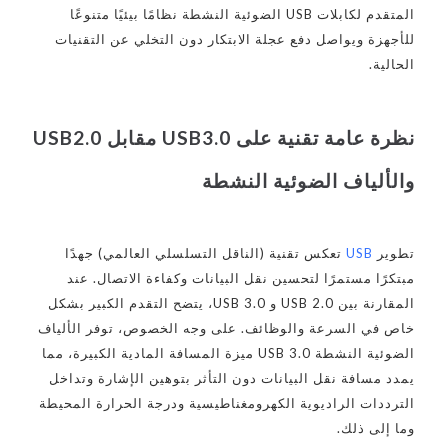
المتقدم لكابلات USB الضوئية النشطة نظامًا بيئيًا متنوعًا
للأجهزة ويواصل دفع عجلة الابتكار دون التخلي عن التقنيات
الحالية.
نظرة عامة تقنية على USB3.0 مقابل USB2.0
والألياف الضوئية النشطة
تطوير
USB
تعكس تقنية (الناقل التسلسلي العالمي) جهدًا
مبتكرًا مستمرًا لتحسين نقل البيانات وكفاءة الاتصال. عند
المقارنة بين USB 2.0 و USB 3.0، يتضح التقدم الكبير بشكل
خاص في السرعة والوظائف. على وجه الخصوص، توفر الألياف
الضوئية النشطة USB 3.0 ميزة المسافة المادية الكبيرة، مما
يمدد مسافة نقل البيانات دون التأثر بتوهين الإشارة وتداخل
الترددات الراديوية الكهرومغناطيسية ودرجة الحرارة المحيطة
وما إلى ذلك.