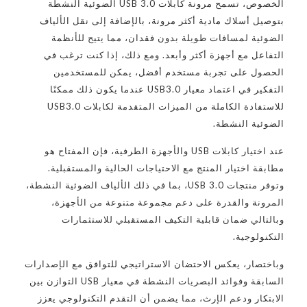
الخصوص، تسمح مرونة كابلات USB 3.0 الضوئية النشطة
بتوصيل أسلاك مادية أكثر مرونة، بالإضافة إلى نقل الألياف
الضوئية لمسافات طويلة بدون فقدان، مما يتيح للأنظمة
التفاعل مع أجهزة أكثر وأبعد. ومع ذلك، إذا كنت ترغب في
الحصول على تجربة مستخدم أفضل، يمكن للمستخدمين
التفكير في اعتماد معيار USB3.0 عندما يكون ذلك ممكنًا
للاستفادة الكاملة من الميزات المتقدمة لكابلات USB3.0
الضوئية النشطة.
عند اختيار كابلات USB والأجهزة الطرفية، فإن المفتاح هو
مطابقة اختيار المنتج مع الاحتياجات الحالية والمستقبلية.
وتوفر منتجات USB 3.0، بما في ذلك الألياف الضوئية النشطة،
المرونة والقدرة على دعم مجموعة متنوعة من الأجهزة،
وبالتالي ضمان قابلية التكيف المستقبلي للاستثمارات
التكنولوجية.
وباختصار، يعكس الاحتضان الاستراتيجي للتوافق مع الإصدارات
السابقة وفوائد البصريات النشطة في معيار USB التوازن بين
الابتكار ودعم الإرث، مما يضمن أن التقدم التكنولوجي يعزز