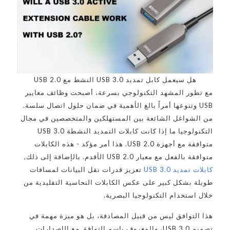
هل سيعمل كابل تمديد USB 3.0 النشط مع USB 2.0
مع تطور المشهد التكنولوجي بسرعة، أصبحت وظائف معايير
USB وتنوعها أمراً بالغ الأهمية في ضمان حلول اتصال سلسة.
من الشواغل الشائعة بين المستهلكين والمتخصصين في مجال
التكنولوجيا ما إذا كانت كابلات التمديد النشطة USB 3.0
متوافقة مع أجهزة USB 2.0. هذا أمر مؤكد - هذه الكابلات
متوافقة بالفعل مع معيار USB 2.0 الأقدم. بالإضافة إلى ذلك,
كابلات تمديد USB 3.0
تعزيز قدرات نقل البيانات لمسافات
طويلة بشكل كبير على عكس الكابلات النحاسية التقليدية من
خلال استخدام التكنولوجيا البصرية.
هذا التوافق ليس من قبيل المصادفة، بل هو ميزة مهمة في
تصميم USB 3.0، والمعروف باسم التوافق مع الإصدارات