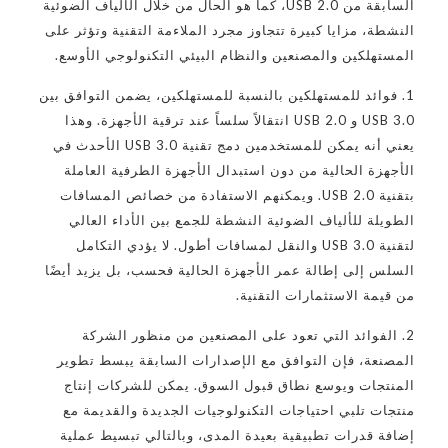
السابقة من USB 2.0، كما هو الحال من خلال الألياف الضوئية
النشطة، مزايا كبيرة تتجاوز مجرد الملاءمة التقنية وتؤثر على
المستهلكين والمصنعين والنظام البيئي التكنولوجي الأوسع.
1. فوائد للمستهلكين بالنسبة للمستهلكين، يضمن التوافق بين
USB 3.0 و USB 2.0 انتقالاً سلساً عند ترقية الأجهزة. وهذا
يعني أنه يمكن للمستخدمين دمج تقنية USB 3.0 الأحدث في
الأجهزة الحالية من دون استبدال الأجهزة الطرفية العاملة
بتقنية USB 2.0. ويمكنهم الاستفادة من خصائص المسافات
الطويلة للألياف الضوئية النشطة للجمع بين الأداء العالي
لتقنية USB 3.0 والنقل لمسافات أطول. لا يؤدي التكامل
السلس إلى إطالة عمر الأجهزة الحالية فحسب، بل يزيد أيضًا
من قيمة الاستثمارات التقنية.
2. الفوائد التي تعود على المصنعين من منظور الشركة
المصنعة، فإن التوافق مع الإصدارات السابقة يبسط تطوير
المنتجات ويوسع نطاق قبول السوق. يمكن للشركات إنتاج
منتجات تلبي احتياجات التكنولوجيات الجديدة والقديمة مع
إضافة قدرات تطبيقية بعيدة المدى، وبالتالي تبسيط عملية