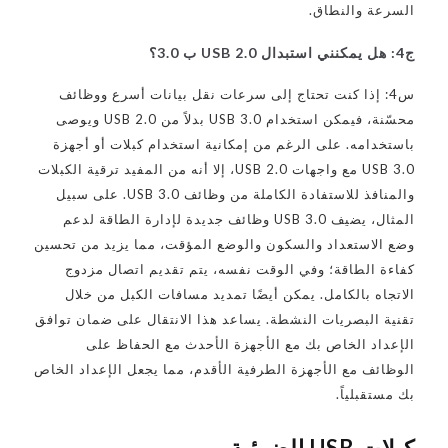
السرعة والنطاق.
ج4: هل يمكنني استبدال USB 2.0 ب 3.0؟
س4: إذا كنت تحتاج إلى سرعات نقل بيانات أسرع ووظائف
محسّنة، فيمكن استخدام USB 3.0 بدلاً من USB 2.0 ويوصى
باستخدامه. على الرغم من إمكانية استخدام كبلات أو أجهزة
USB 3.0 مع واجهات USB 2.0، إلا أنه من المفيد ترقية الكبلات
والمنافذ للاستفادة الكاملة من وظائف USB 3.0. على سبيل
المثال، يضيف USB 3.0 وظائف جديدة لإدارة الطاقة لدعم
وضع الاستعداد والسكون والوضع المؤقت، مما يزيد من تحسين
كفاءة الطاقة؛ وفي الوقت نفسه، يتم تقديم اتصال مزدوج
الاتجاه بالكامل. يمكن أيضًا تمديد مسافات الكبل من خلال
تقنية البصريات النشطة. يساعد هذا الانتقال على ضمان توافق
الإعداد الخاص بك مع الأجهزة الأحدث مع الحفاظ على
الوظائف مع الأجهزة الطرفية الأقدم، مما يجعل الإعداد الخاص
بك مستقبلياً.
كبلات USB الضوئية