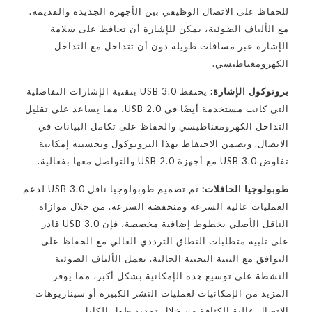
للحفاظ على الاتصال الوظيفي بين الأجهزة الجديدة والقديمة.
مع الألياف الضوئية، يمكن للإشارة أن تحافظ على سلامة
الإشارة عبر مسافات طويلة دون أن تتداخل مع التداخل
الكهرومغناطيسي.
بروتوكول الإشارة:
يحتفظ USB 3.0 بتقنية الإشارات التفاضلية
التي كانت مستخدمة أيضًا في USB 2.0، مما يساعد على تقليل
التداخل الكهرومغناطيسي والحفاظ على تكامل البيانات في
الاتصال. ويضمن الاحتفاظ بهذا البروتوكول وتحسينه إمكانية
تفاوض USB 3.0 مع أجهزة USB 2.0 والتواصل معها بفعالية.
طوبولوجيا الحافلات:
تم تصميم طوبولوجيا ناقل USB 3.0 لدعم
العمليات عالية السرعة ومنخفضة السرعة. من خلال موازاة
الناقل الأصلي بخطوط إضافية مخصصة، فإن USB 3.0 قادر
على تلبية متطلبات النطاق الترددي العالي مع الحفاظ على
التوافق مع البنية التحتية الحالية. تعمل الألياف الضوئية
النشطة على توسيع هذه الإمكانية بشكل أكبر، مما يوفر
المزيد من الإمكانيات لعمليات النشر الكبيرة أو سيناريوهات
الاتصال عالية الكثافة من خلال تمديد طول الكابل.