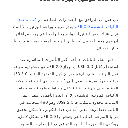
في حين أن التوافق مع الإصدارات السابقة من
كبل تمديد
الألياف النشطة USB 3.0
يوفر مرونة وراحة كبيرتين، إلا أنه لا
تزال هناك بعض التأثيرات والقيود الهامة التي يجب مراعاتها.
إن فهم هذه العوامل أمر بالغ الأهمية للمستخدمين عند اختيار
خيار الاتصال.
1. قيود نقل البيانات إن أحد أكثر التأثيرات المباشرة عند
استخدام كابل USB 3.0 مع جهاز USB 2.0 هو محدودية سرعة
نقل البيانات. على الرغم من أن كبل التمديد النشط USB 3.0
يدعم نظريًا سرعات تصل إلى 5 جيجابت في الثانية، ويمكنه
الحفاظ على سرعات عالية على مسافات طويلة باستخدام
الألياف الضوئية النشطة، إلا أن الحد الأقصى لمعدل نقل
البيانات محدود بإمكانيات USB 2.0، وهو 480 ميجابت في
الثانية فقط. وهذا يعني أنه في هذا التكوين، لا يمكن تحقيق
مزايا السرعة العالية التي يتمتع بها USB 3.0 بشكل كامل.
ويعكس ذلك ميزة أساسية للتوافق مع الإصدارات السابقة -