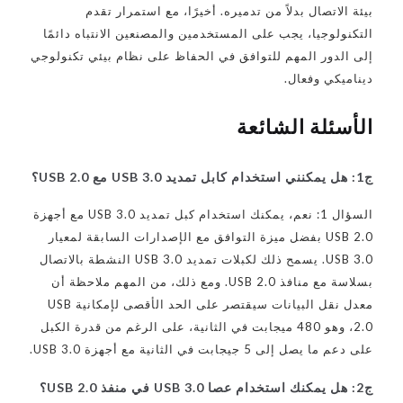
بيئة الاتصال بدلاً من تدميره. أخيرًا، مع استمرار تقدم
التكنولوجيا، يجب على المستخدمين والمصنعين الانتباه دائمًا
إلى الدور المهم للتوافق في الحفاظ على نظام بيئي تكنولوجي
ديناميكي وفعال.
الأسئلة الشائعة
ج1: هل يمكنني استخدام
كابل تمديد USB 3.0
مع USB 2.0؟
السؤال 1: نعم، يمكنك استخدام كبل تمديد USB 3.0 مع أجهزة
USB 2.0 بفضل ميزة التوافق مع الإصدارات السابقة لمعيار
USB 3.0. يسمح ذلك لكبلات تمديد USB 3.0 النشطة بالاتصال
بسلاسة مع منافذ USB 2.0. ومع ذلك، من المهم ملاحظة أن
معدل نقل البيانات سيقتصر على الحد الأقصى لإمكانية USB
2.0، وهو 480 ميجابت في الثانية، على الرغم من قدرة الكبل
على دعم ما يصل إلى 5 جيجابت في الثانية مع أجهزة USB 3.0.
ج2: هل يمكنك استخدام عصا USB 3.0 في منفذ USB 2.0؟