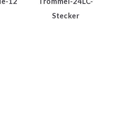
le-12
Trommel-24LC-
Stecker