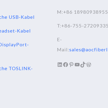
M:+86 1898093895
che USB-Kabel
T:+86-755-2720933
adset-Kabel
E-
isplayPort-
Mail:
sales@aocfiber
LinkedIn
Facebook
Pinterest
YouTube
TikTok
WordPr
che TOSLINK-