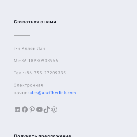
Связаться с нами
г-н Аллен Лан
М:+86 18980938955
Тел.:+86-755-27209335
Электронная
почта:
sales@aocfiberlink.com
LinkedIn
Facebook
Pinterest
YouTube
TikTok
WordPress
Получить предложение