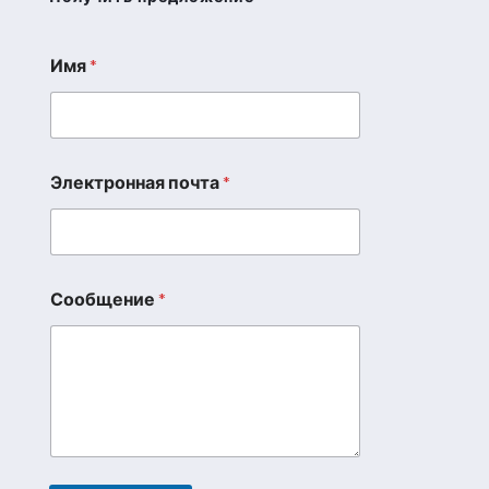
Имя
*
Электронная почта
*
Сообщение
*
И
м
я
*
*