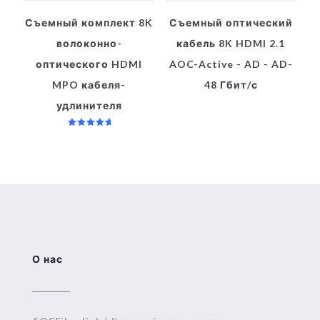
Съемный комплект 8K
Съемный оптический
волоконно-
кабель 8K HDMI 2.1
оптического HDMI
AOC-Active - AD - AD-
MPO кабеля-
48 Гбит/с
удлинителя
Оценка
5.00
из 5
О нас