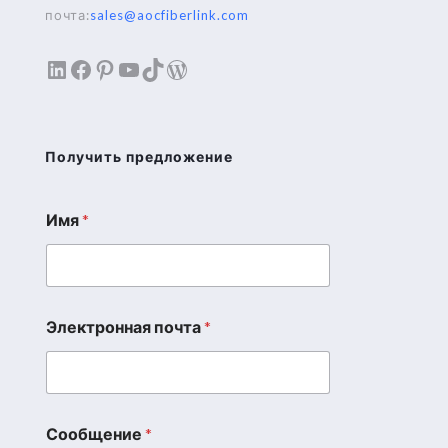
почта:
sales@aocfiberlink.com
LinkedIn
Facebook
Pinterest
YouTube
TikTok
WordPress
Получить предложение
Имя
*
Электронная почта
*
Сообщение
*
*