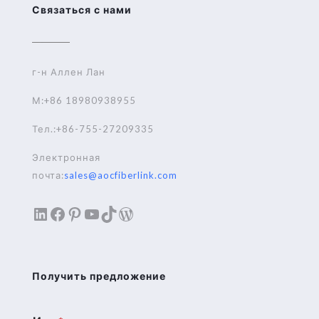
Связаться с нами
г-н Аллен Лан
М:+86 18980938955
Тел.:+86-755-27209335
Электронная
почта:
sales@aocfiberlink.com
LinkedIn
Facebook
Pinterest
YouTube
TikTok
WordPress
Получить предложение