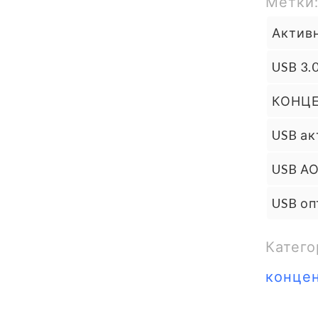
Метки
Активн
USB 3.
КОНЦЕ
USB ак
USB А
USB оп
Катего
конце