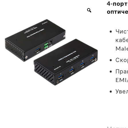
4-порт
оптиче
Чис
каб
Mal
Ско
Пра
EMI
Уве