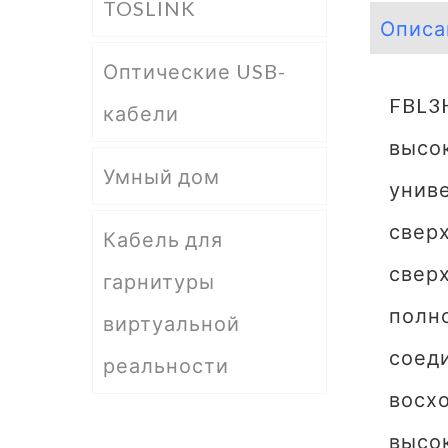
TOSLINK
Описа
Оптические USB-
FBL3
кабели
высо
Умный дом
униве
сверх
Кабель для
сверх
гарнитуры
полно
виртуальной
соеди
реальности
восхо
высо