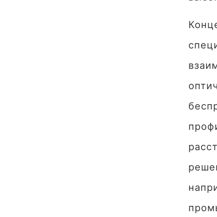
Конце
спец
взаи
оптич
бесп
профи
расс
реше
напр
пром