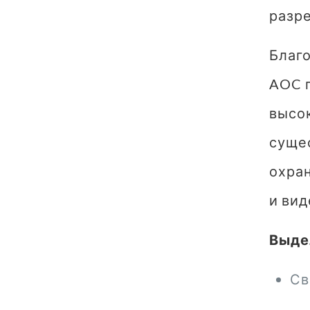
разр
Благо
AOC 
высо
суще
охра
и ви
Выде
Св