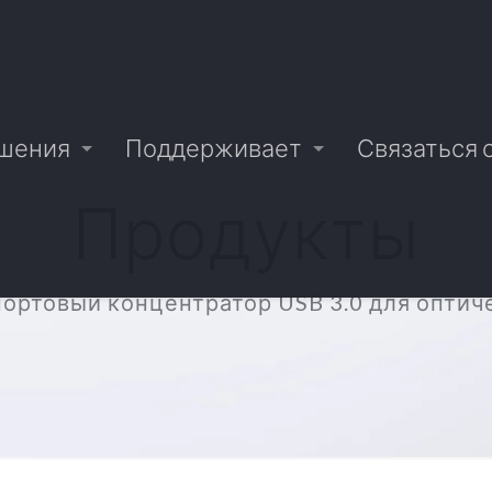
шения
Поддерживает
Связаться 
Продукты
портовый концентратор USB 3.0 для оптиче