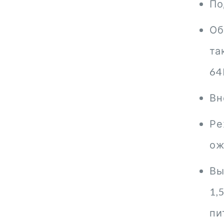
По
Об
та
64
Вн
Ре
ож
Вы
1,
пи