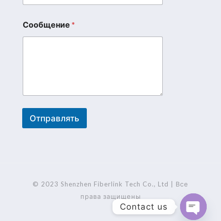
Сообщение
*
Отправлять
A
l
t
e
r
© 2023 Shenzhen Fiberlink Tech Co., Ltd | Все
n
права защищены
Contact us
a
t