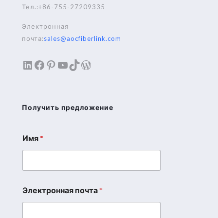
Тел.:+86-755-27209335
Электронная
почта:
sales@aocfiberlink.com
LinkedIn
Facebook
Pinterest
YouTube
TikTok
WordPress
Получить предложение
Имя
*
И
м
я
*
*
Электронная почта
*