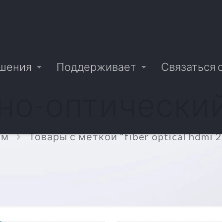
шения
Поддерживает
Связаться 
но-оптический 
ом
Товары с меткой “fiber optical hdmi 2