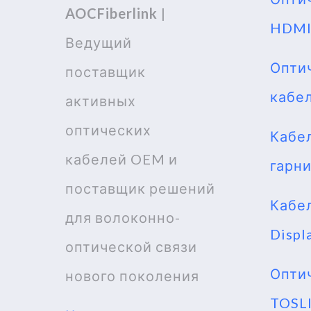
AOCFiberlink
|
HDM
Ведущий
Опти
поставщик
кабе
активных
оптических
Кабел
кабелей OEM и
гарн
поставщик решений
Кабе
для волоконно-
Displ
оптической связи
Опти
нового поколения
TOSL