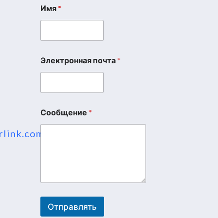
Имя
*
Электронная почта
*
*
*
И
м
я
Сообщение
*
rlink.com
ess
Отправлять