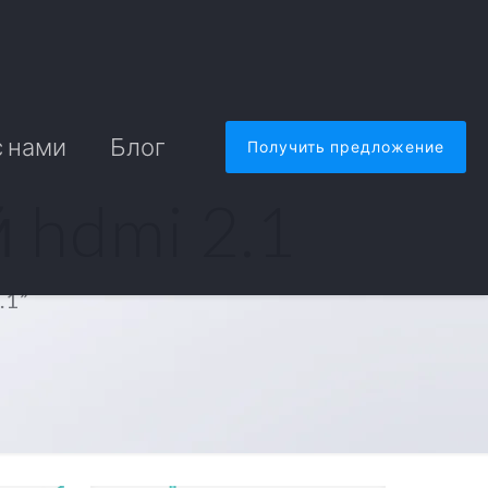
с нами
Блог
Получить предложение
hdmi 2.1
.1”