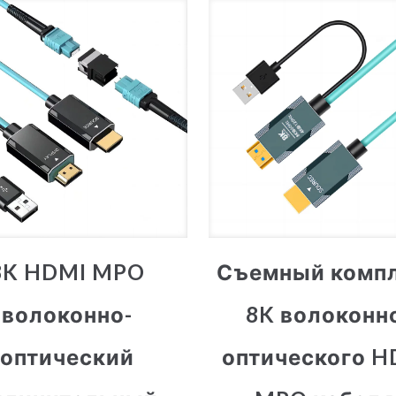
8K HDMI MPO
Съемный комп
волоконно-
8K волоконн
оптический
оптического H