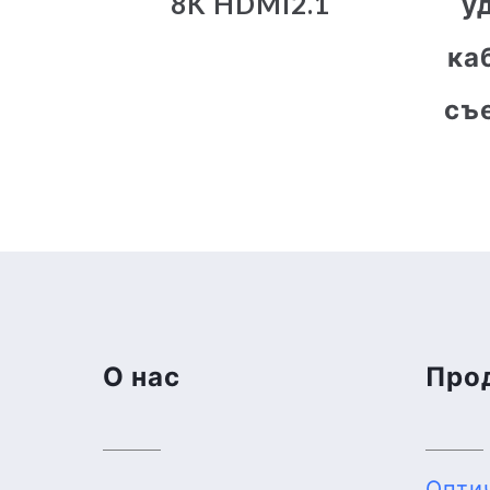
8K HDMI2.1
у
ка
съ
О нас
Про
Опти