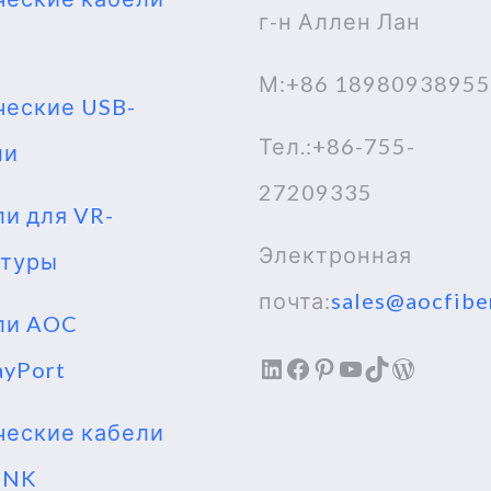
г-н Аллен Лан
I
М:+86 18980938955
ческие USB-
Тел.:+86-755-
ли
27209335
и для VR-
Электронная
итуры
почта:
sales@aocfibe
ли AOC
LinkedIn
Facebook
Pinterest
YouTube
TikTok
WordPr
ayPort
ческие кабели
INK