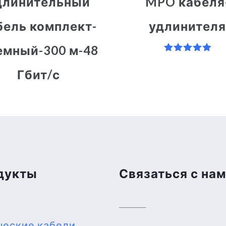
длинительный
MPO кабеля
бель комплект-
удлинителя
емный-300 м-48
Оценка
5.00
Гбит/с
из 5
дукты
Связаться с на
ческие кабели