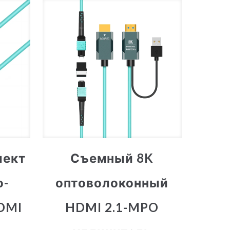
лект
Съемный 8K
о-
оптоволоконный
DMI
HDMI 2.1-MPO