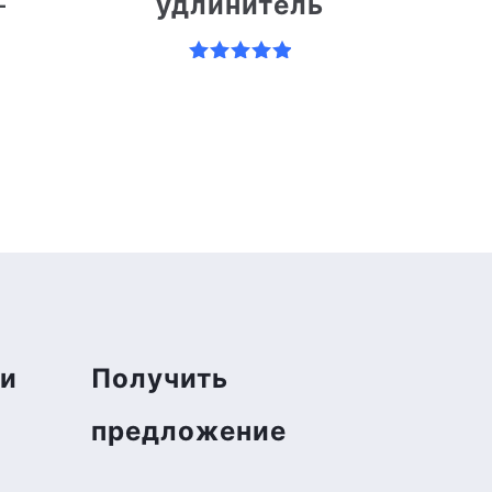
-
удлинитель
Оценка
5.00
из 5
ми
Получить
предложение