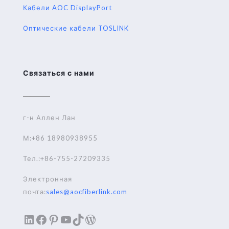
Кабели AOC DisplayPort
Оптические кабели TOSLINK
Связаться с нами
г-н Аллен Лан
М:+86 18980938955
Тел.:+86-755-27209335
Электронная
почта:
sales@aocfiberlink.com
LinkedIn
Facebook
Pinterest
YouTube
TikTok
WordPress