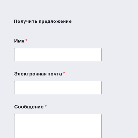
Получить предложение
Имя
*
Электронная почта
*
Сообщение
*
С
о
о
б
щ