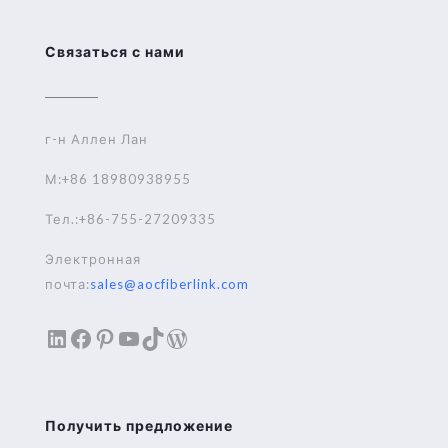
Связаться с нами
г-н Аллен Лан
М:+86 18980938955
Тел.:+86-755-27209335
Электронная
почта:
sales@aocfiberlink.com
LinkedIn
Facebook
Pinterest
YouTube
TikTok
WordPress
Получить предложение