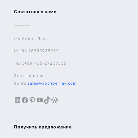
Связаться с нами
г-н Аллен Лан
М:+86 18980938955
Тел.:+86-755-27209335
Электронная
почта:
sales@aocfiberlink.com
LinkedIn
Facebook
Pinterest
YouTube
TikTok
WordPress
Получить предложение