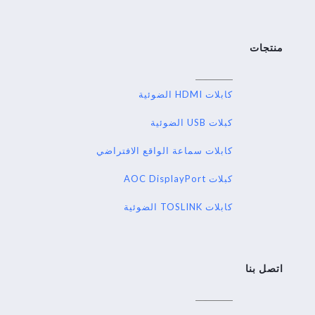
منتجات
كابلات HDMI الضوئية
كبلات USB الضوئية
كابلات سماعة الواقع الافتراضي
كبلات AOC DisplayPort
كابلات TOSLINK الضوئية
اتصل بنا