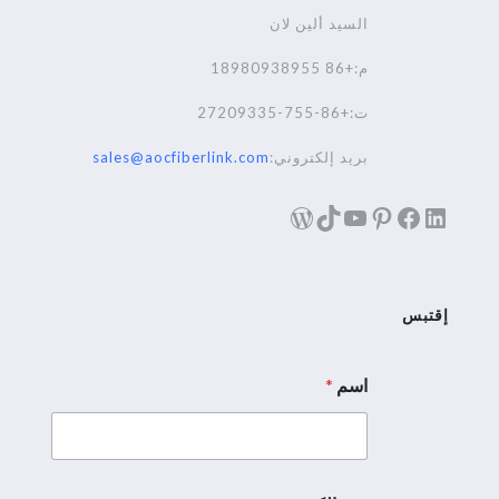
السيد ألين لان
م:+86 18980938955
ت:+86-755-27209335
بريد إلكتروني:
sales@aocfiberlink.com
لينكد إن
فيسبوك
تيك توك
بينترست
يوتيوب
ووردبريس
إقتبس
اسم
*
إ
ل
ك
ت
ر