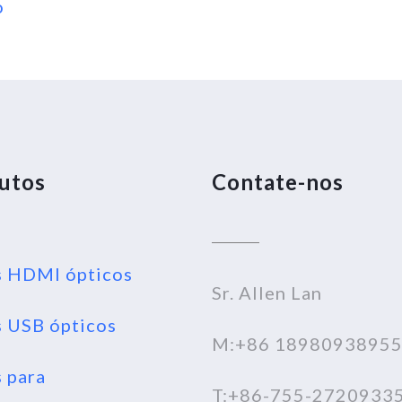
o
utos
Contate-nos
 HDMI ópticos
Sr. Allen Lan
 USB ópticos
M:+86 1898093895
 para
T:+86-755-2720933