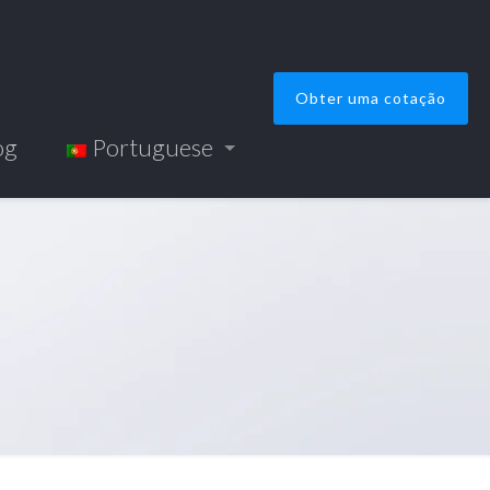
Obter uma cotação
og
Portuguese