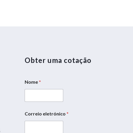
Obter uma cotação
Nome
*
5
Correio eletrónico
*
N
o
5
m