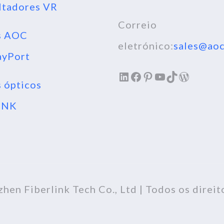
ltadores VR
Correio
s AOC
eletrónico:
sales@aoc
ayPort
LinkedIn
Facebook
Pinterest
YouTube
TikTok
WordPr
 ópticos
INK
hen Fiberlink Tech Co., Ltd | Todos os direit