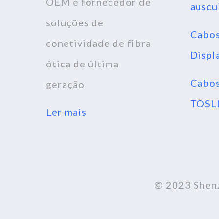
OEM e fornecedor de
auscu
soluções de
Cabo
conetividade de fibra
Displ
ótica de última
Cabos
geração
TOSL
Ler mais
© 2023 Shenz