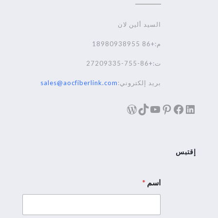
السيد ألين لان
م:+86 18980938955
ت:+86-755-27209335
بريد إلكتروني:
sales@aocfiberlink.com
لينكد إن
فيسبوك
تيك توك
بينترست
يوتيوب
ووردبريس
إقتبس
اسم
*
ا
س
م
إ