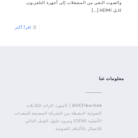
والصوت النقي من المشغلات إلى أجهزة التلفزيون.
كابل HDMI
[...]
اقرأ أكثر
معلومات عنا
AOCFiberlink
| المورد الرائد للكابلات
الضوئية النشطة من الشركة المصنعة للمعدات
الأصلية (OEM) ومزود حلول الجيل التالي
للاتصال بالألياف الضوئية