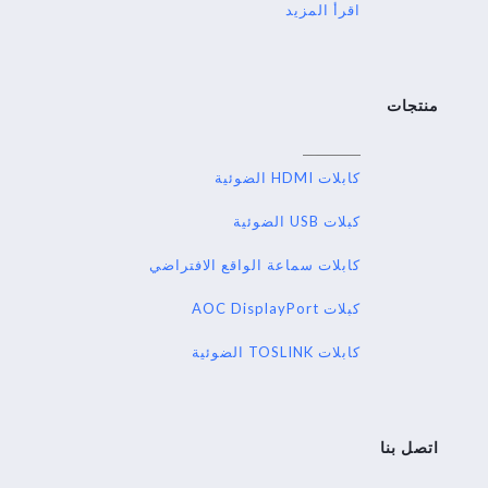
اقرأ المزيد
منتجات
كابلات HDMI الضوئية
كبلات USB الضوئية
كابلات سماعة الواقع الافتراضي
كبلات AOC DisplayPort
كابلات TOSLINK الضوئية
اتصل بنا