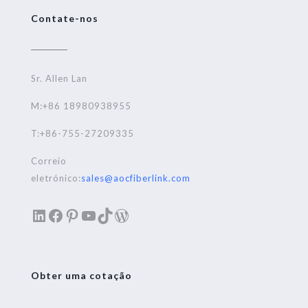
Contate-nos
Sr. Allen Lan
M:+86 18980938955
T:+86-755-27209335
Correio
eletrónico:
sales@aocfiberlink.com
LinkedIn
Facebook
Pinterest
YouTube
TikTok
WordPress
Obter uma cotação