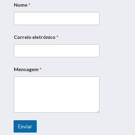
Nome
*
Correio eletrónico
*
N
o
m
e
*
N
Mensagem
*
o
m
e
Enviar