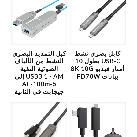
a
t
i
v
e
:
كابل بصري نشط
كبل التمديد البصري
USB-C بطول 10
النشط من الألياف
أمتار فيديو 8K 10G
الضوئية النقية
بيانات PD70W
USB3.1 - AM إلى
AF-100m-5
جيجابت في الثانية