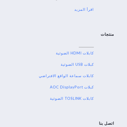
اقرأ المزيد
منتجات
كابلات HDMI الضوئية
كبلات USB الضوئية
كابلات سماعة الواقع الافتراضي
كبلات AOC DisplayPort
كابلات TOSLINK الضوئية
اتصل بنا