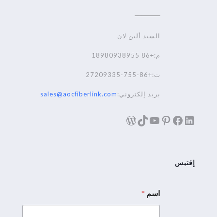
السيد ألين لان
م:+86 18980938955
ت:+86-755-27209335
بريد إلكتروني:
sales@aocfiberlink.com
لينكد إن
فيسبوك
تيك توك
بينترست
يوتيوب
ووردبريس
إقتبس
اسم
*