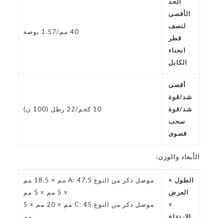
الحد
الأقصى
لنصف
40 مم/1.57 بوصة
قطر
انحناء
الكابل
أقصى
شد/قوة
شد/قوة
10 كجم/22 رطل (100 ن)
سحب
قصوى
الأبعاد والوزن:
الطول ×
موصل ذكر من النوع A: 47.5 مم × 18.5 مم
العرض
× 5 مم × 5 مم
×
موصل ذكر من النوع C: 45 مم × 20 مم × 5
الارتفاع
مم