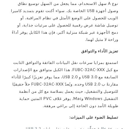
نوع A سهل الاستخدام، مما يجعل من السهل توسيع نطاق
وصول أجهزة USB الخاصة بك. سواء أكنت تقوم بتمديد كاميرا
الويب للحصول على الوضع الأمثل في نظام المراقبة، أو
توصيل شاشة عرض رقمية للحصول على مرئيات جذابة، أو
دمج الأجهزة عبر شبكة منزلية أكبر، فإن هذا الكابل يوفر أداءً
وراحة لا مثيل لهما.
تعزيز الأداء والتوافق
استمتع بمزايا سرعات نقل البيانات الفائقة والتوافق الثابت
مع كبل FUBC-32AC-XXX. هذا الكبل متوافق مع الإصدارات
السابقة مع USB 3.0 و USB 2.0، مما يوفر تعزيزًا كبيرًا للأداء
مقارنةً ب USB 2.0 وحده. ويُعدّ FUBC-32AC-XXX حلاً حقيقيًا
للتوصيل والتشغيل، حيث يعمل بسلاسة مع كل من أنظمة
التشغيل Windows وMac. يوفر غلاف PVC المتين حماية
طويلة الأمد دون الحاجة إلى براغي مرهقة.
تسليط الضوء على الميزات:
سرعة عالية جداً
:: يدعم سرعات نقل بيانات USB 3.2