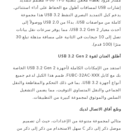
ممتاز مزوّد بغطاء محقّن بتقنية IP68 TPU مصمم لتمديد
إشارات USB لمسافات أطول مع الحفاظ على أداء استثنائي.
يدعم كبل التمديد البصري النشط USB 3.2 هذا مجموعة
كاملة من مواصفات USB، بدءًا من USB 2.0 ووصولاً إلى
أحدث معيار USB 3.2 Gen 2، مما يوفر سرعات نقل بيانات
تصل إلى 10 جيجابت في الثانية على مسافة مذهلة تبلغ 30
مترًا (100 قدم).
أطلق العنان لقوة USB 3.2 Gen 2
استفد من الإمكانات الكاملة لأجهزة USB 3.2 Gen 2 الخاصة
بك مع كابل FUBC-32AC-XXX. صُمم هذا الكبل لدعم جميع
أنواع أجهزة USB 3.2، بما في ذلك التحكم والمقاطعة والنقل
الجماعي والنقل المتساوي التوقيت، مما يضمن التشغيل
السلس والموثوق لمجموعة كبيرة من التطبيقات.
وسّع آفاق الاتصال لديك
مثالي لمجموعة متنوعة من الإعدادات، حيث أن تصميم
موصل ذكر إلى ذكر C سهل الاستخدام من ذكر إلى ذكر من