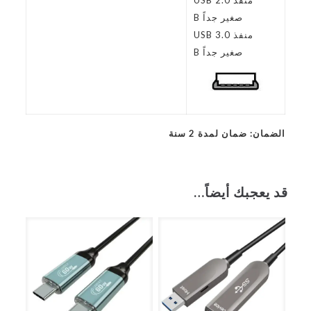
منفذ USB 2.0
صغير جداً B
منفذ USB 3.0
صغير جداً B
الضمان: ضمان لمدة 2 سنة
قد يعجبك أيضاً…