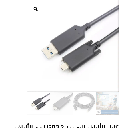
كابل الألياف البصرية USB3.2 من الألياف