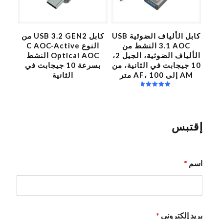
كابل الألياف الضوئية USB
كابل USB 3.2 GEN2 من
3.1 AOC النشط من
النوع C AOC-Active
الألياف الضوئية، الجيل 2،
Optical AOC النشط
10 جيجابت في الثانية، من
بسرعة 10 جيجابت في
AM إلى AF، 100 متر
الثانية
تم التقييم
5.00
من 5
إقتبس
اسم
*
ر
بريد إلكتروني
*
س