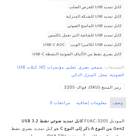
كابل تمديد USB للقرص الصلب
كابل تمديد USB للشبكة المنزلية
كابل تمديد USB للماسح الضوئي
كابل تمديد USB للشاشة التي تعمل باللمس
كابل تمديد USB لكاميرا الويب
USB-C AOC
كابل بصري نشط من الألياف الضوئية النشطة USB-C
التصنيفات:
سمعي بصري
,
تعليم
,
مؤتمرات HD
,
كبلات USB
الضوئية
,
محل
,
المنزل الذكي
رمز المنتج (SKU):
فواك-3205
وصف
معلومات إضافية
مراجعات
0
الموديل FUAC-3205
كابل تمديد ضوئي نشط USB 3.2
Gen2 من النوع A ذكر إلى النوع C
هو كبل تمديد بصري نشط