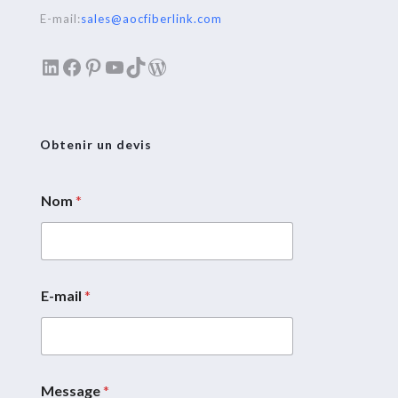
E-mail:
sales@aocfiberlink.com
LinkedIn
Facebook
Pinterest
YouTube
TikTok
WordPress
Obtenir un devis
Nom
*
m
e
s
s
a
g
E-mail
*
e
*
Message
*