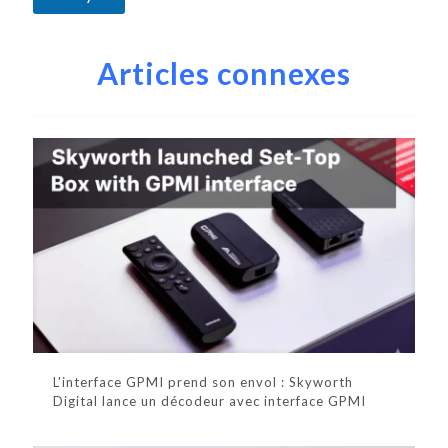
A
l
Articles connexes
t
e
r
n
a
t
i
v
e
:
L'interface GPMI prend son envol : Skyworth
Digital lance un décodeur avec interface GPMI