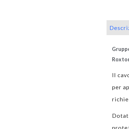
Descri
Gruppo
Roxto
Il ca
per ap
richie
Dotat
prote