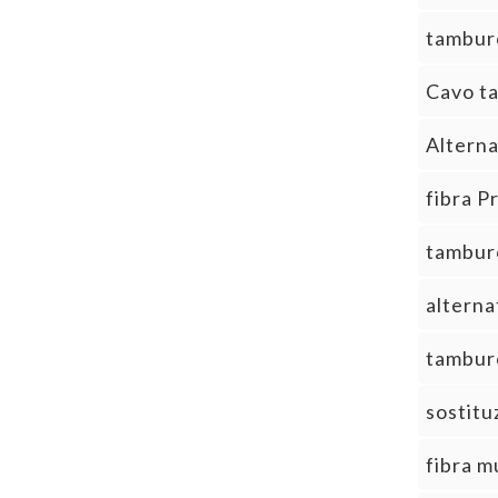
tamburo
Cavo ta
Altern
fibra P
tamburo
alterna
tamburo
sostitu
fibra m