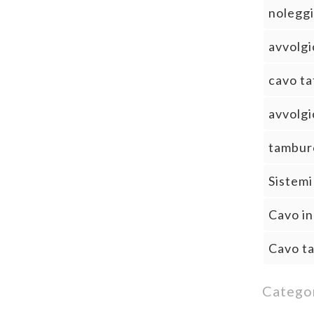
noleggio
avvolgi
cavo tat
avvolgi
tamburo
Sistemi 
Cavo in
Cavo ta
Catego