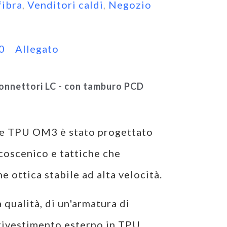
fibra
,
Venditori caldi
,
Negozio
0
Allegato
 connettori LC - con tamburo PCD
ore TPU OM3 è stato progettato
lcoscenico e tattiche che
e ottica stabile ad alta velocità.
qualità, di un'armatura di
 rivestimento esterno in TPU