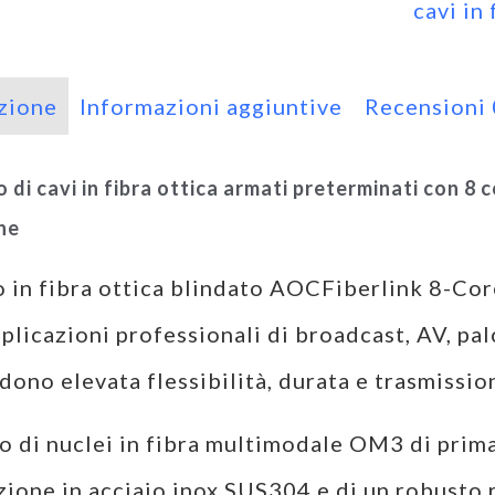
cavi in 
zione
Informazioni aggiuntive
Recensioni
 di cavi in fibra ottica armati preterminati con 8
ne
vo in fibra ottica blindato AOCFiberlink 8-C
plicazioni professionali di broadcast, AV, pa
dono elevata flessibilità, durata e trasmission
o di nuclei in fibra multimodale OM3 di prima 
zione in acciaio inox SUS304 e di un robusto