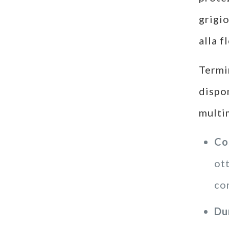
grigio
alla f
Termin
dispo
multim
Co
ott
con
Dur