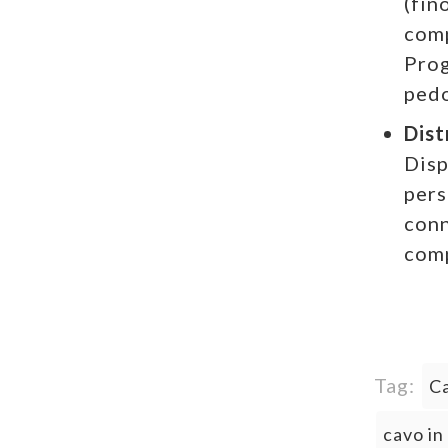
(fin
comp
Prog
pedo
Dist
Disp
pers
conn
comp
Tag:
Ca
cavo in