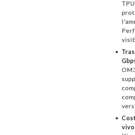
TPU 
prot
l'am
Perf
visib
Tras
Gbp
OM3 
supp
comp
comp
vers
Cost
vivo