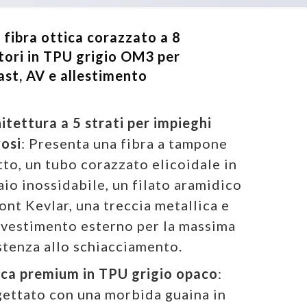
 fibra ottica corazzato a 8
ori in TPU grigio OM3 per
st, AV e allestimento
itettura a 5 strati per impieghi
osi
: Presenta una fibra a tampone
tto, un tubo corazzato elicoidale in
aio inossidabile, un filato aramidico
nt Kevlar, una treccia metallica e
ivestimento esterno per la massima
stenza allo schiacciamento.
ca premium in TPU grigio opaco
:
ettato con una morbida guaina in