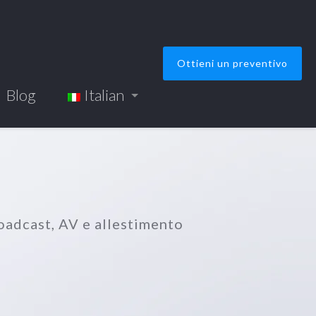
Ottieni un preventivo
Blog
Italian
oadcast, AV e allestimento