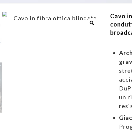
Cavo in
condutt
broadca
Arch
grav
stre
acci
DuPo
un r
resi
Giac
Prog