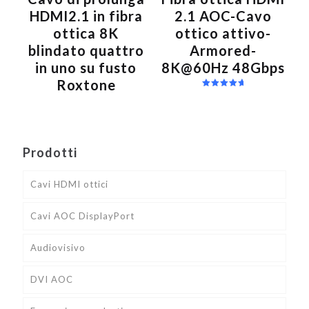
HDMI2.1 in fibra
2.1 AOC-Cavo
ottica 8K
ottico attivo-
blindato quattro
Armored-
in uno su fusto
8K@60Hz 48Gbps
Roxtone
Valutato
5.00
su 5
Prodotti
Cavi HDMI ottici
Cavi AOC DisplayPort
Audiovisivo
DVI AOC