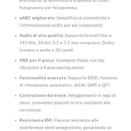
profondità, la luminosità e la gamma di colori
fotogramma per fotogramma
eARC migliorato
: Semplifica la connettività e
l'ottimizzazione audio per più componenti
Audio di alta qualità
: Supporta formati fino a
192 kHz, 24 bit, 5.1 e 7.1 non compressi, Dolby
lossless e audio a 32 canali
VRR per il gioco
: Gameplay fluido con lag,
vibrazioni e frame tearing minimi
Funzionalità avanzate
: Supporta EDID, funzione
di rilevamento automatico, ALLM, QMS e QFT
Costruzione durevole
: Alloggiamento in lega di
zinco, connettori placcati in oro resistenti alla
corrosione
Resistenza EMI
: Elevata resistenza alle
interferenze elettromagnetiche, garantendo un