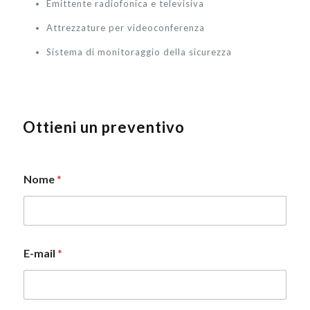
Emittente radiofonica e televisiva
Attrezzature per videoconferenza
Sistema di monitoraggio della sicurezza
Ottieni un preventivo
Nome
*
M
E-mail
*
e
s
s
a
g