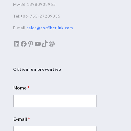
M:+86 18980938955
Tel:+86-755-27209335
E-mail:
sales@aocfiberlink.com
LinkedIn
Facebook
Pinterest
YouTube
TikTok
WordPress
Ottieni un preventivo
Nome
*
E-mail
*