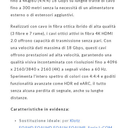
fino a 4K@60 (4:4:4) 18 Gbps su lunghe tratte di cavo
fino a 300 metri senza la necessità di un alimentatore
esterno o di estensori aggiuntivi.
Realizzati con cavo in fibra ottica ibrido di alta qualità
(3 fibre e 7 rame), i cavi ottici attivi in fibra 4K HDMI
2.0 offrono capacità di trasmissione senza pari. Con
una velocità dati massima di 18 Gbps, questi cavi
offrono prestazioni ad alta velocità, garantendo una
qualità visiva incontaminata con risoluzioni fino a 4096
x 2160/3840 x 2160 (4K) a segnali video a 60 Hz.
Sperimenta l'intero spettro di colori con 4:4:4 e goditi
funzionalità avanzate come HDR ed eARC, il tutto
senza alcuna perdita di segnale, anche su lunghe
distanze.
Caratteristiche in evidenza:
Sostituzione ideale
: per
Klotz
FOAHD
,
FOAUHD
,
FOAUH
,
FOAUHR,
Serie L-COM