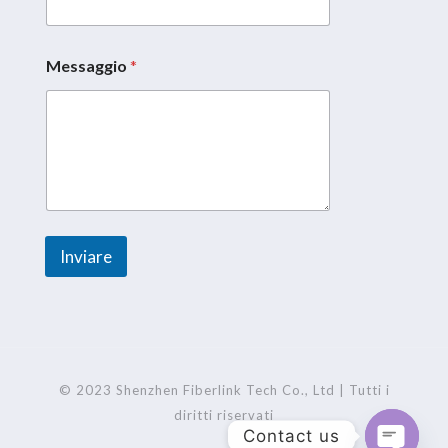
Messaggio
*
N
o
m
e
*
M
e
s
s
a
Inviare
g
g
A
i
l
o
t
e
r
© 2023 Shenzhen Fiberlink Tech Co., Ltd | Tutti i
n
diritti riservati
Contact us
a