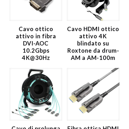
v
e
:
Cavo ottico
Cavo HDMI ottico
attivo in fibra
attivo 4K
DVI-AOC
blindato su
10.2Gbps
Roxtone da drum-
4K@30Hz
AM a AM-100m
Cavo di prolunga
Fibra ottica HDMI