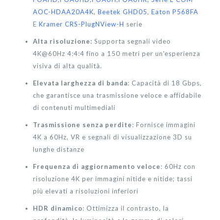
AOC-HDAA20A4K
,
Beetek GHD05
,
Eaton P568FA
E
Kramer CRS-PlugNView-H
serie
Alta risoluzione:
Supporta segnali video
4K@60Hz 4:4:4 fino a 150 metri per un'esperienza
visiva di alta qualità.
Elevata larghezza di banda
: Capacità di 18 Gbps,
che garantisce una trasmissione veloce e affidabile
di contenuti multimediali
Trasmissione senza perdite
: Fornisce immagini
4K a 60Hz, VR e segnali di visualizzazione 3D su
lunghe distanze
Frequenza di aggiornamento veloce
: 60Hz con
risoluzione 4K per immagini nitide e nitide; tassi
più elevati a risoluzioni inferiori
HDR dinamico
: Ottimizza il contrasto, la