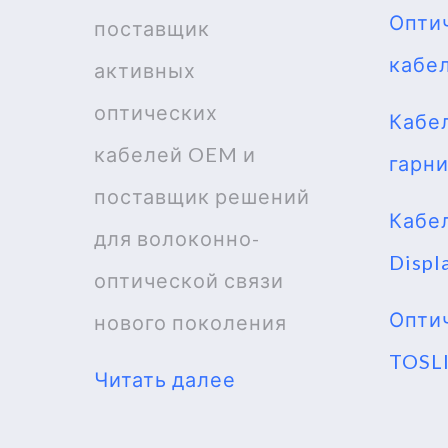
Опти
поставщик
кабе
активных
оптических
Кабел
кабелей OEM и
гарн
поставщик решений
Кабе
для волоконно-
Displ
оптической связи
Опти
нового поколения
TOSL
Читать далее