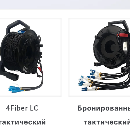
4Fiber LC
Бронированн
тактический
тактически