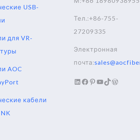
М:+86 18980938955
ческие USB-
Тел.:+86-755-
ли
27209335
и для VR-
Электронная
итуры
почта:
sales@aocfibe
ли AOC
LinkedIn
Facebook
Pinterest
YouTube
TikTok
WordPr
ayPort
ческие кабели
INK