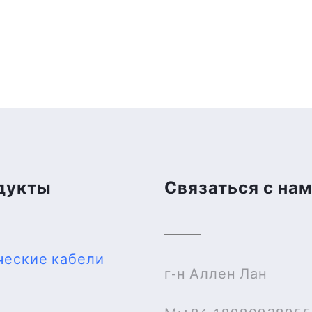
дукты
Связаться с на
ческие кабели
г-н Аллен Лан
I