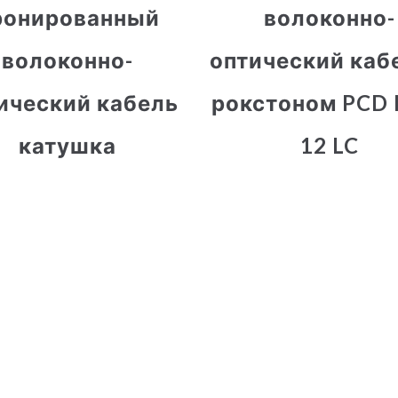
ронированный
волоконно-
волоконно-
оптический каб
ический кабель
рокстоном PCD 
катушка
12 LC