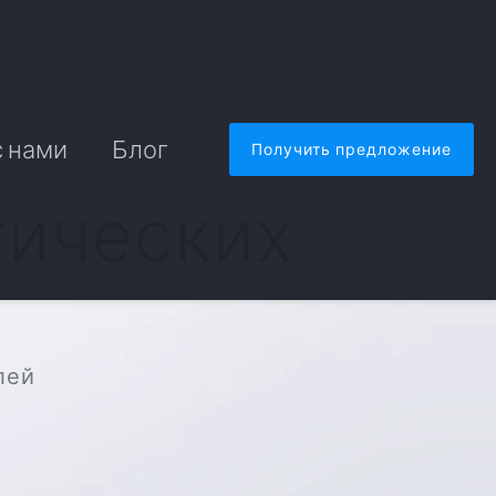
с нами
Блог
Получить предложение
тических
лей