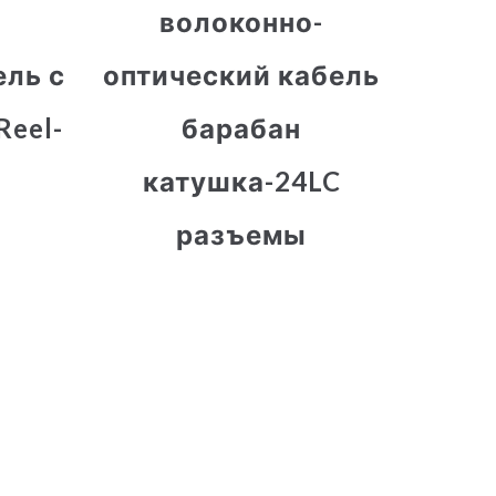
волоконно-
ель с
оптический кабель
Reel-
барабан
катушка-24LC
разъемы