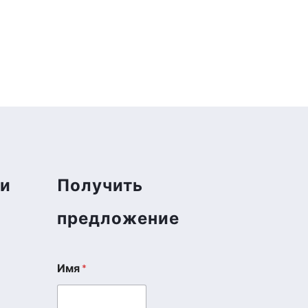
ми
Получить
предложение
Имя
*