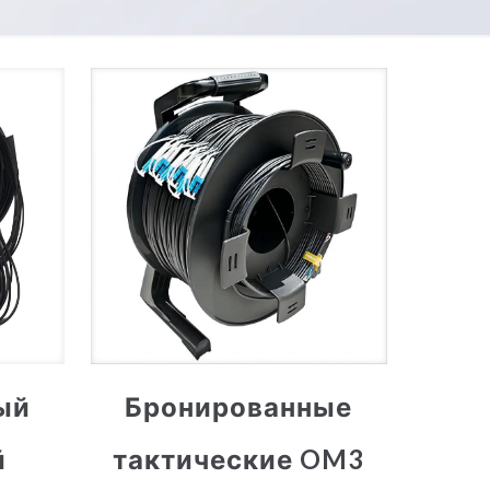
ый
Бронированные
й
тактические OM3