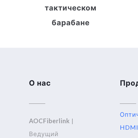
тактическом
барабане
О нас
Про
Опти
AOCFiberlink
|
HDM
Ведущий