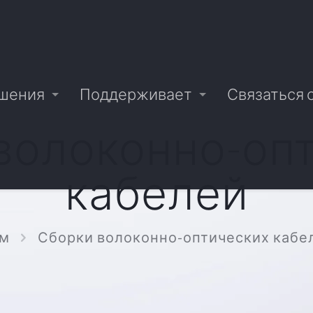
шения
Поддерживает
Связаться 
волоконно-оп
кабелей
м
Сборки волоконно-оптических кабе