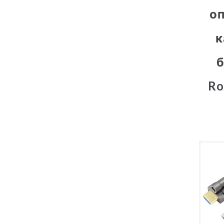
о
к
Ro