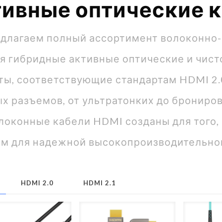
ивные оптические 
длагаем полный ассортимент волоконно-
я гибридные активные оптические и чист
ты, соответствующие стандартам HDMI 2.0
х разъемов, от ультратонких до брониро
локонные кабели HDMI созданы для того,
м для надежной высокопроизводительной
HDMI 2.0
HDMI 2.1