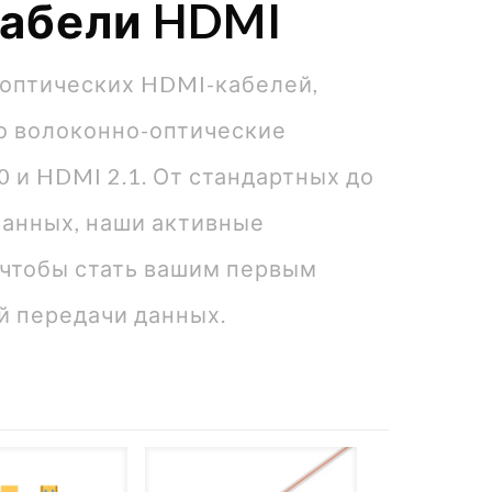
кабели HDMI
оптических HDMI-кабелей,
о волоконно-оптические
 и HDMI 2.1. От стандартных до
ванных, наши активные
 чтобы стать вашим первым
 передачи данных.