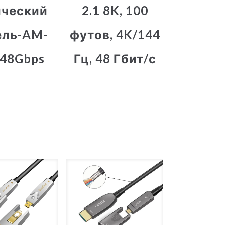
ический
2.1 8K, 100
ель-AM-
футов, 4K/144
48Gbps
Гц, 48 Гбит/с