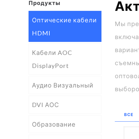
Акт
Продукты
Оптические кабели
Мы пре
HDMI
включа
вариан
Кабели AOC
съемны
DisplayPort
оптово
Аудио Визуальный
выборо
DVI АОС
ВСЕ
Образование