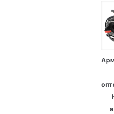
Ар
опт
а