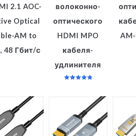
I 2.1 AOC-
волоконно-
опт
ive Optical
оптического
каб
ble-AM to
HDMI MPO
AM-
 48 Гбит/с
кабеля-
удлинителя
Оценка
5.00
из 5