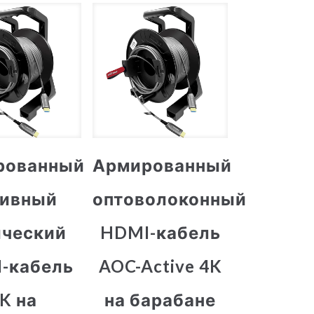
рованный
Армированный
тивный
оптоволоконный
ический
HDMI-кабель
-кабель
AOC-Active 4K
K на
на барабане