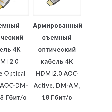
емный
Армированный
ический
съемный
ель 4K
оптический
MI 2.0
кабель 4K
e Optical
HDMI2.0 AOC-
-AOC-DM-
Active, DM-AM,
8 Гбит/с
18 Гбит/с