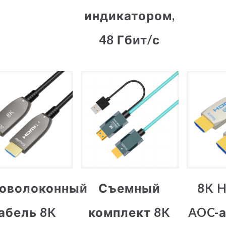
индикатором,
48 Гбит/с
оволоконный
Съемный
8K H
абель 8K
комплект 8K
AOC-