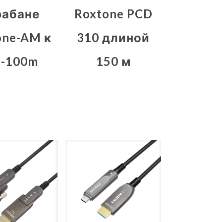
рабане
Roxtone PCD
one-AM к
310 длиной
-100m
150 м