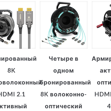
мированный
Четыре в
Арми
8K
одном
ак
оволоконный
бронированный
опт
HDMI 2.1
8K волоконно-
HDMI
ктивный
оптический
4