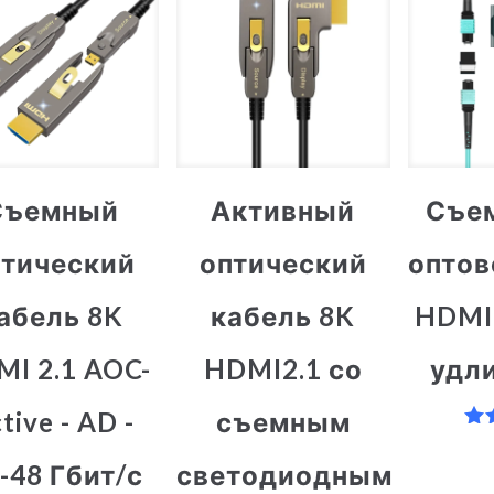
Съемный
Активный
Съе
птический
оптический
опто
абель 8K
кабель 8K
HDMI
I 2.1 AOC-
HDMI2.1 со
удл
tive - AD -
съемным
О
-48 Гбит/с
светодиодным