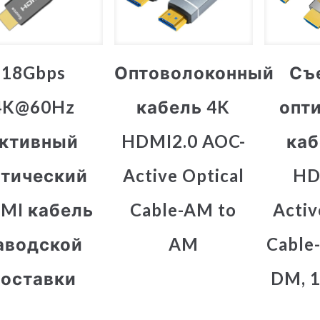
18Gbps
Оптоволоконный
Съ
4K@60Hz
кабель 4K
опт
ктивный
HDMI2.0 AOC-
каб
птический
Active Optical
HD
MI кабель
Cable-AM to
Activ
аводской
AM
Cable
поставки
DM, 1