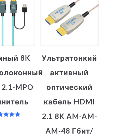
мный 8K
Ультратонкий
волоконный
активный
 2.1-MPO
оптический
инитель
кабель HDMI
2.1 8K AM-AM-
ценка
5.00
AM-48 Гбит/
из 5