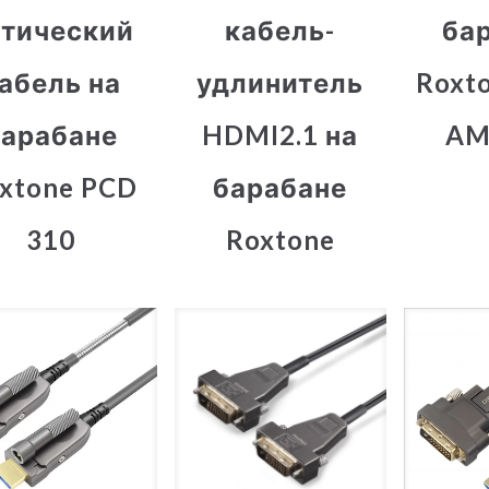
птический
кабель-
ба
абель на
удлинитель
Roxt
барабане
HDMI2.1 на
AM
xtone PCD
барабане
310
Roxtone