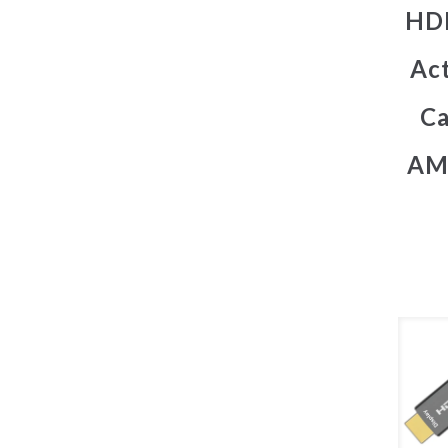
HDM
Act
Ca
AM,