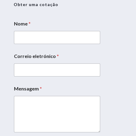
Obter uma cotação
Nome
*
Correio eletrónico
*
E
m
a
i
l
*
Mensagem
*
*