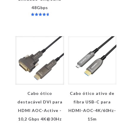
48Gbps
Avaliação
5.00
de 5
Cabo ótico
Cabo ótico ativo de
destacável DVI para
fibra USB-C para
HDMI AOC-Active -
HDMI-AOC-4K/60Hz-
10,2 Gbps 4K@30Hz
15m