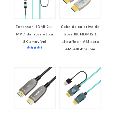
Extensor HDMI 2.1-
Cabo ótico ativo de
MPO de fibra ótica
fibra 8K HDMI2.1
8K amovível
ultrafino - AM para
AM-48Gbps-5m
Avaliação
5.00
de 5