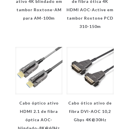
ativo 4K blindado em
de fibra ótica 4K
tambor Roxtone-AM
HDMI AOC-Active em
para AM-100m
tambor Roxtone PCD
310-150m
Cabo óptico ativo
Cabo ótico ativo de
HDMI 2.1 de fibra
fibra DVI-AOC 10,2
óptica AOC-
Gbps 4K@30Hz
blindado-8K@60Hz