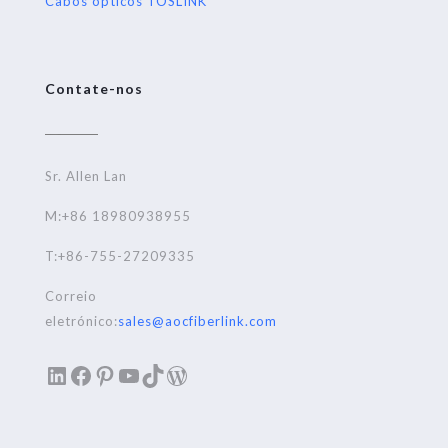
Cabos ópticos TOSLINK
Contate-nos
Sr. Allen Lan
M:+86 18980938955
T:+86-755-27209335
Correio
eletrónico:
sales@aocfiberlink.com
LinkedIn
Facebook
Pinterest
YouTube
TikTok
WordPress