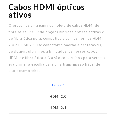
Cabos HDMI ópticos
ativos
Oferecemos uma gama completa de cabos HDMI de
fibra ótica, incluindo opções híbridas ópticas activas e
de fibra ótica pura, compatíveis com as normas HDMI
2.0 e HDMI 2.1. De conectores padrão a destacáveis,
de designs ultrafinos a blindados, os nossos cabos
HDMI de fibra ótica ativa são construídos para serem a
sua primeira escolha para uma transmissão fiável de
alto desempenho.
TODOS
HDMI 2.0
HDMI 2.1