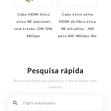
Cabo HDMI ótico
Cabo ótico ativo
ativo 8K amovível,
HDMI de fibra ótica
com travão, DM-DM,
8K ultrafino - AM
48Gbps
para AM-48Gbps-8m
Pesquisa rápida
Basta um clique para localizar o seu produto num
segundo