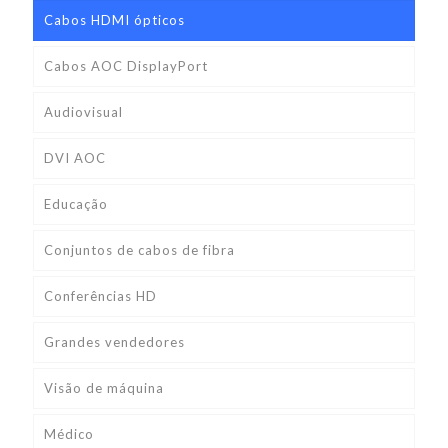
t
Cabos HDMI ópticos
i
v
Cabos AOC DisplayPort
e
Audiovisual
:
DVI AOC
Educação
Conjuntos de cabos de fibra
Conferências HD
Grandes vendedores
Visão de máquina
Médico