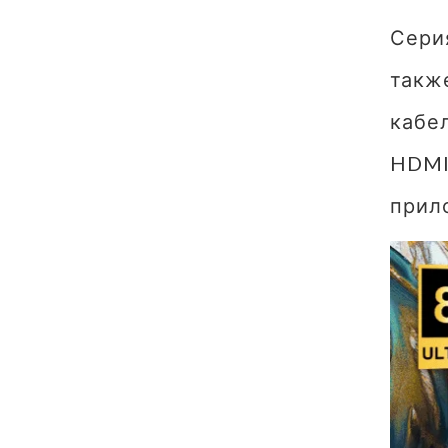
Сери
такж
кабел
HDMI
прил