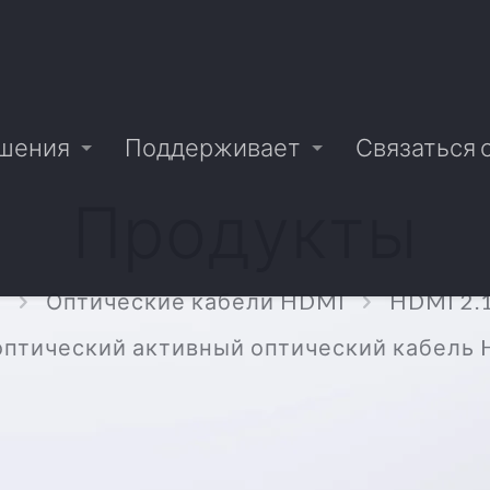
шения
Поддерживает
Связаться 
Продукты
м
Оптические кабели HDMI
HDMI 2.
птический активный оптический кабель HD