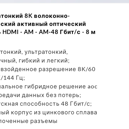
тонкий 8K волоконно-
еский активный оптический
 HDMI - AM - AM-48 Гбит/с - 8 м
тонкий, ультратонкий,
чный, гибкий и легкий;
взойденное разрешение 8K/60
K/144 Гц;
альное гибридное решение aoc
редачи данных без потерь;
ускная способность 48 Гбит/с;
ный корпус из цинкового сплава
олоченные разъемы