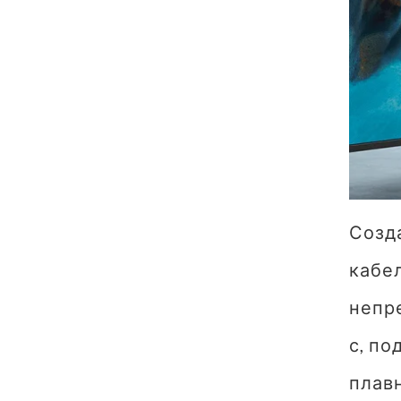
Созд
кабе
непр
с, п
плавн