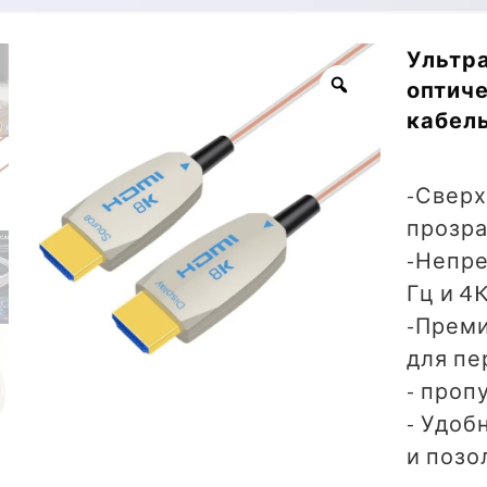
Ультра
оптич
кабель
-Сверх
прозра
-Непре
Гц и 4
-Преми
для пе
- проп
- Удоб
и поз