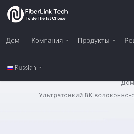
Дом
Компания
Продукты
Ре
Russian
До
Ультратонкий 8K волоконно-о