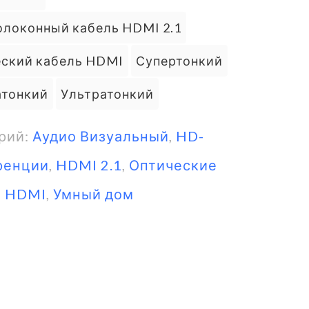
олоконный кабель HDMI 2.1
еский кабель HDMI
Супертонкий
атонкий
Ультратонкий
рий:
Аудио Визуальный
,
HD-
ренции
,
HDMI 2.1
,
Оптические
и HDMI
,
Умный дом