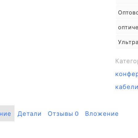
Оптов
оптич
Ультр
Катего
конфе
кабел
ние
Детали
Отзывы
0
Вложение