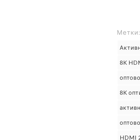
Метки
Активн
8K HD
оптов
8K оп
активн
оптово
HDMI 2