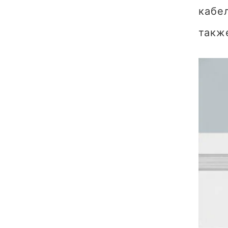
кабе
такж