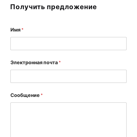
Получить предложение
Имя
*
И
Электронная почта
*
м
я
п
о
ч
т
Сообщение
*
а
*