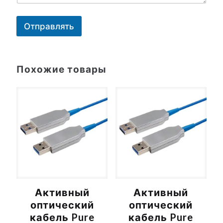
Отправлять
A
l
t
Похожие товары
e
r
n
a
t
i
v
e
:
Активный
Активный
оптический
оптический
кабель Pure
кабель Pure