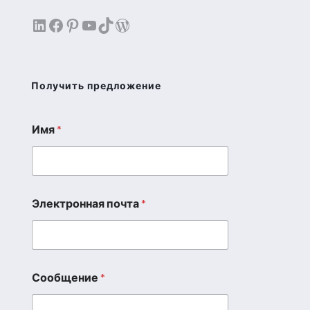
LinkedIn
Facebook
Pinterest
YouTube
TikTok
WordPress
Получить предложение
Имя
*
И
м
я
*
*
Электронная почта
*
Сообщение
*