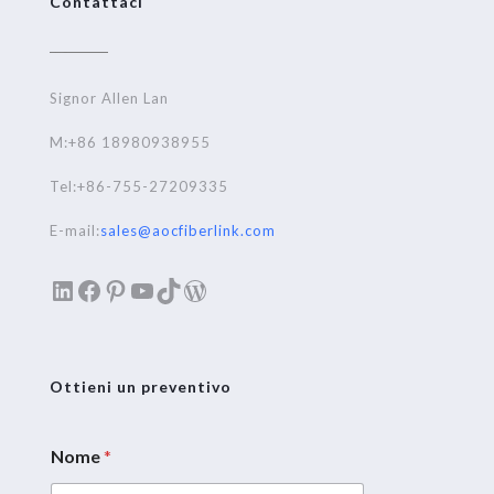
Contattaci
Signor Allen Lan
M:+86 18980938955
Tel:+86-755-27209335
E-mail:
sales@aocfiberlink.com
LinkedIn
Facebook
Pinterest
YouTube
TikTok
WordPress
Ottieni un preventivo
Nome
*