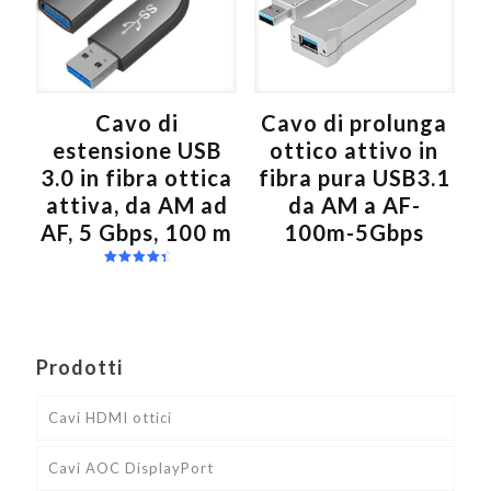
Cavo di
Cavo di prolunga
estensione USB
ottico attivo in
3.0 in fibra ottica
fibra pura USB3.1
attiva, da AM ad
da AM a AF-
AF, 5 Gbps, 100 m
100m-5Gbps
Valutato
4.67
su 5
Prodotti
Cavi HDMI ottici
Cavi AOC DisplayPort