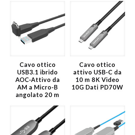
r
n
a
t
i
v
e
:
Cavo ottico
Cavo ottico
USB3.1 ibrido
attivo USB-C da
AOC-Attivo da
10 m 8K Video
AM a Micro-B
10G Dati PD70W
angolato 20 m