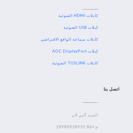
كابلات HDMI الضوئية
كبلات USB الضوئية
كابلات سماعة الواقع الافتراضي
كبلات AOC DisplayPort
كابلات TOSLINK الضوئية
اتصل بنا
السيد ألين لان
م:+86 18980938955