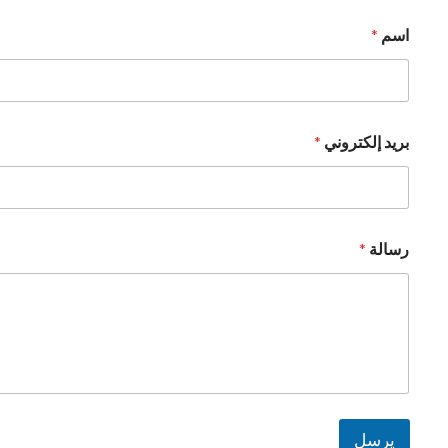
اسم
*
بريد إلكتروني
*
ا
رسالة
*
س
م
ر
س
ا
ل
ة
ا
ل
ر
يرسل
س