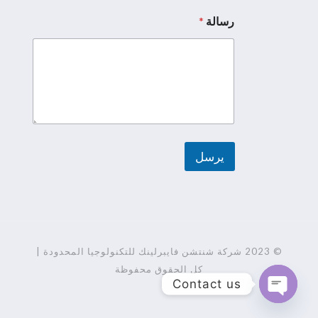
د
ا
رسالة
*
س
م
يرسل
A
l
t
e
r
© 2023 شركة شنتشن فايبرلينك للتكنولوجيا المحدودة |
n
كل الحقوق محفوظة
Contact us
a
t
Open