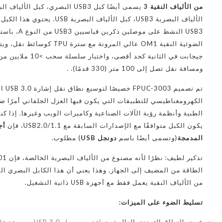
من الألياف النقية 3
الألياف البصرية USB3، كبل الألياف البصرية
USB3 النشط على موصل
جيجابت في الثانية كحد أقصى، 
ومسافة نقل تصل إلى 100 متر (330 قدمًا). .
تم تصمي
الكهرومغناطيسي للتطبيقات التي يكون فيها العزل الجلفاني أمرًا ضر
الطبية وأنظمة رؤية الآلات الصناعية وكاميرات الويب وغيرها. إذا 
يكون الكبل متوافقًا مع الإصدارات السابقة مع USB2.0/1.1، فإن
المدمجة
(وتسمى أيضًا باسم
دونجل USB
) مطلوب.
من الألياف النقية يعمل فقط مع أجهزة USB ذاتية التشغيل.
تسليط الضوء على الميزات: