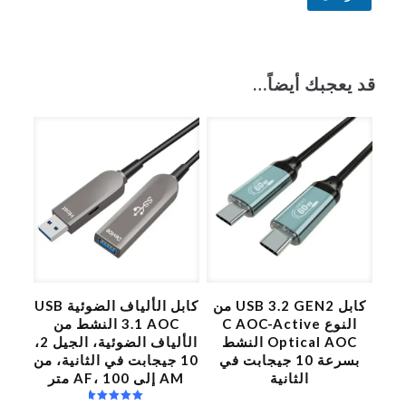
ا
A
ل
l
ة
t
قد يعجبك أيضاً…
e
r
n
a
t
i
v
e
:
كابل USB 3.2 GEN2 من
كابل الألياف الضوئية USB
النوع C AOC-Active
3.1 AOC النشط من
Optical AOC النشط
الألياف الضوئية، الجيل 2،
بسرعة 10 جيجابت في
10 جيجابت في الثانية، من
الثانية
AM إلى AF، 100 متر