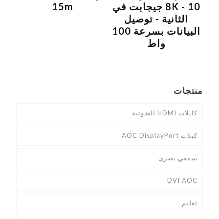
8K - 10 جيجابت في
15m
الثانية - توصيل
البيانات بسرعة 100
واط
منتجات
كابلات HDMI الضوئية
كبلات AOC DisplayPort
سمعي بصري
DVI AOC
تعليم