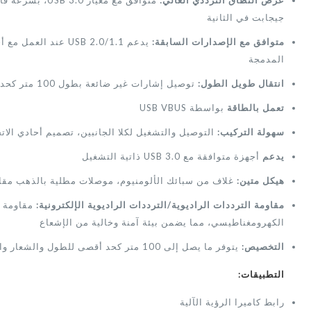
عرض النطاق الترددي العالي:
جيجابت في الثانية
متوافق مع الإصدارات السابقة:
المدمجة
انتقال طويل الطول:
توصيل إشارات غير ضائعة بطول 100 متر كحد أقصى
تعمل بالطاقة
بواسطة USB VBUS
سهولة التركيب:
التوصيل والتشغيل لكلا الجانبين، تصميم أحادي الاتج
يدعم
أجهزة متوافقة مع USB 3.0 ذاتية التشغيل
هيكل متين:
غلاف من سبائك الألومنيوم، موصلات مطلية بالذهب مقاو
مقاومة الترددات الراديوية/الترددات الراديوية الإلكترونية:
مقاومة ع
الكهرومغناطيسي، مما يضمن بيئة آمنة وخالية من الإشعاع
التخصيص:
يتوفر ما يصل إلى 100 متر كحد أقصى للطول والشعار والتغليف
التطبيقات:
رابط كاميرا الرؤية الآلية