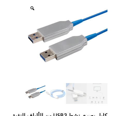
كابل بصري نشط USB3 من الألياف النقية