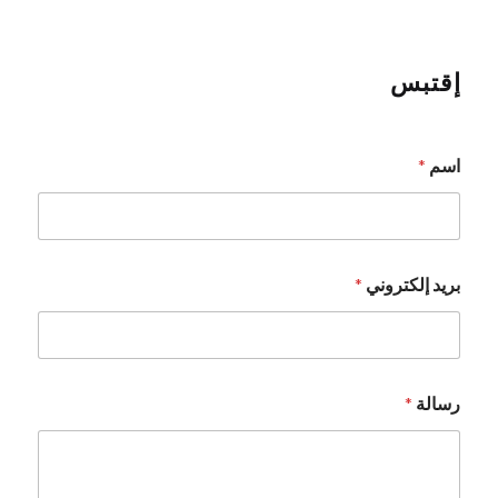
تم التقييم
5.00
من 5
إقتبس
إ
اسم
*
ل
ك
ت
ر
و
ن
بريد إلكتروني
*
ي
*
*
رسالة
*