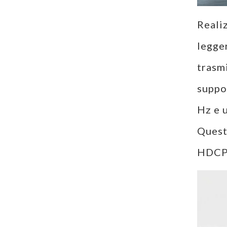
Realiz
legge
trasmi
suppo
Hz e 
Quest
HDCP 