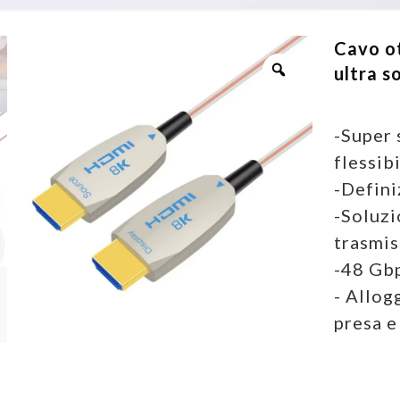
Cavo ot
ultra 
-Super 
flessib
-Defini
-Soluzi
trasmis
-48 Gbp
- Allog
presa e