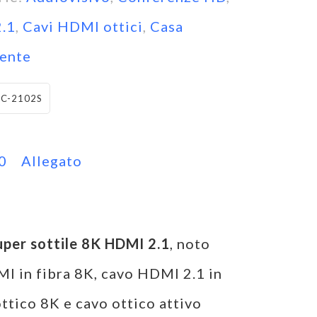
.1
,
Cavi HDMI ottici
,
Casa
gente
C-2102S
0
Allegato
super sottile 8K HDMI 2.1
, noto
I in fibra 8K, cavo HDMI 2.1 in
ttico 8K e cavo ottico attivo