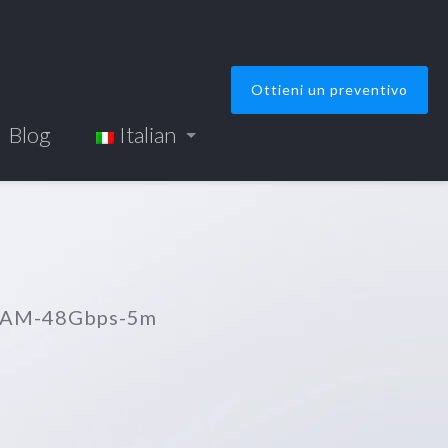
Ottieni un preventivo
Blog
Italian
M a AM-48Gbps-5m