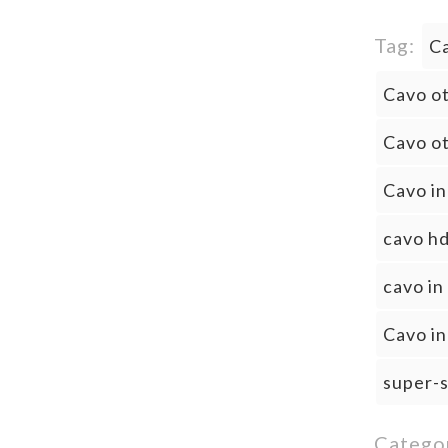
Tag:
Ca
Cavo ot
Cavo o
Cavo in
cavo hd
cavo in
Cavo in
super-s
Catego