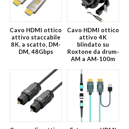
i
v
e
:
Cavo HDMI ottico
Cavo HDMI ottico
attivo staccabile
attivo 4K
8K, a scatto, DM-
blindato su
DM, 48Gbps
Roxtone da drum-
AM a AM-100m