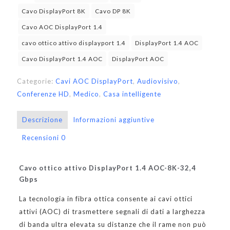
Cavo DisplayPort 8K
Cavo DP 8K
Cavo AOC DisplayPort 1.4
cavo ottico attivo displayport 1.4
DisplayPort 1.4 AOC
Cavo DisplayPort 1.4 AOC
DisplayPort AOC
Categorie:
Cavi AOC DisplayPort
,
Audiovisivo
,
Conferenze HD
,
Medico
,
Casa intelligente
Descrizione
Informazioni aggiuntive
Recensioni
0
Cavo ottico attivo DisplayPort 1.4 AOC-8K-32,4
Gbps
La tecnologia in fibra ottica consente ai cavi ottici
attivi (AOC) di trasmettere segnali di dati a larghezza
di banda ultra elevata su distanze che il rame non può