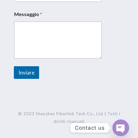
s
a
g
Messaggio
*
g
i
o
M
e
s
s
a
g
g
Inviare
i
A
o
E
l
m
t
a
e
i
l
r
© 2023 Shenzhen Fiberlink Tech Co., Ltd | Tutti i
n
diritti riservati
Contact us
a
t