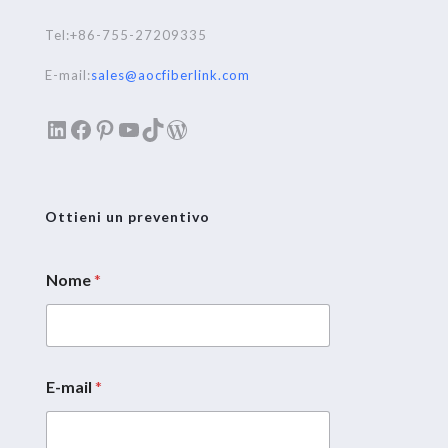
Tel:+86-755-27209335
E-mail:
sales@aocfiberlink.com
LinkedIn
Facebook
Pinterest
YouTube
TikTok
WordPress
Ottieni un preventivo
Nome
*
E-mail
*
M
e
s