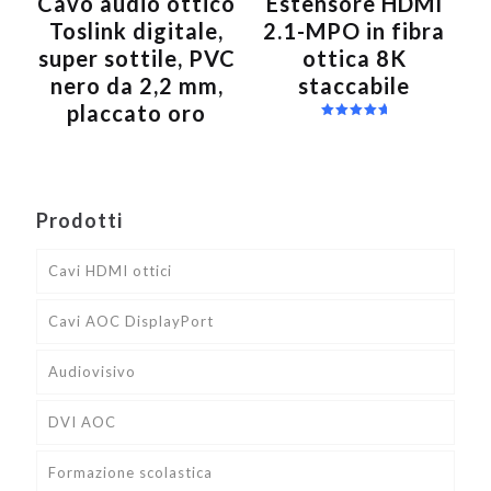
Cavo audio ottico
Estensore HDMI
Toslink digitale,
2.1-MPO in fibra
super sottile, PVC
ottica 8K
nero da 2,2 mm,
staccabile
placcato oro
Valutato
5.00
su 5
Prodotti
Cavi HDMI ottici
Cavi AOC DisplayPort
Audiovisivo
DVI AOC
Formazione scolastica