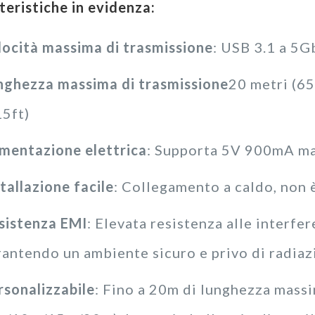
teristiche in evidenza:
locità massima di trasmissione
: USB 3.1 a 5G
nghezza massima di trasmissione
20 metri (65
15ft)
imentazione elettrica
: Supporta 5V 900mA ma
tallazione facile
: Collegamento a caldo, non 
sistenza EMI
: Elevata resistenza alle interf
rantendo un ambiente sicuro e privo di radiaz
rsonalizzabile
: Fino a 20m di lunghezza mass