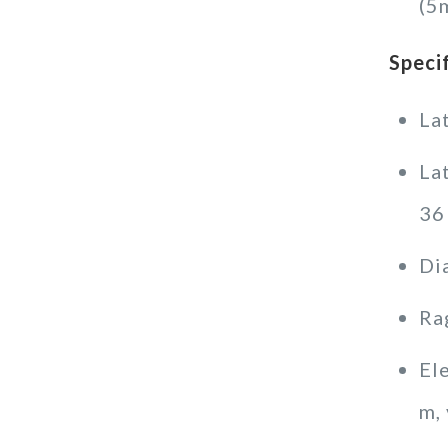
(5
Speci
La
La
36
Di
Ra
Ele
m, 