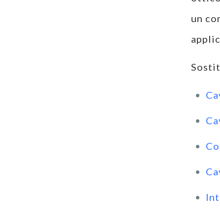
un co
applic
Sosti
Ca
Ca
Co
Ca
In