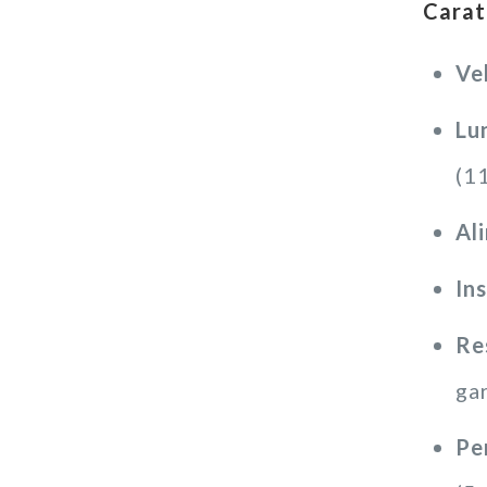
Carat
Ve
Lu
(1
Al
Ins
Re
ga
Pe