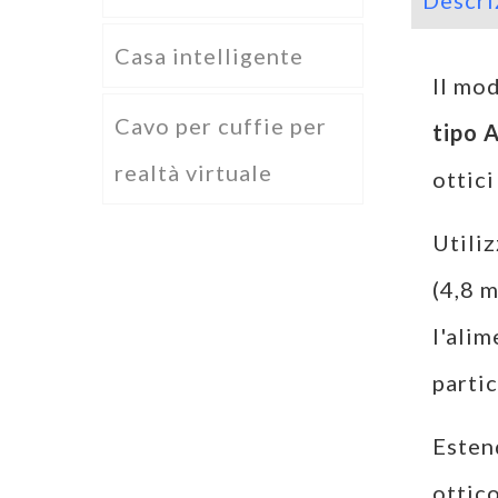
Descri
Casa intelligente
Il mo
Cavo per cuffie per
tipo 
realtà virtuale
ottici
Utiliz
(4,8 m
l'alim
parti
Esten
ottic