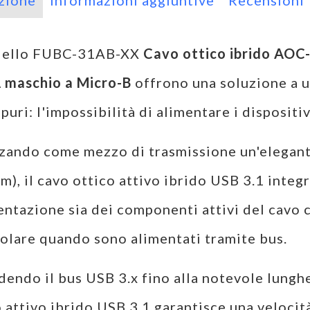
zione
Informazioni aggiuntive
Recensioni
dello FUBC-31AB-XX
Cavo ottico ibrido AOC-
A maschio a Micro-B
offrono una soluzione a un
 puri: l'impossibilità di alimentare i dispositivi
zando come mezzo di trasmissione un'elegante 
m), il cavo ottico attivo ibrido USB 3.1 integ
entazione sia dei componenti attivi del cavo ch
colare quando sono alimentati tramite bus.
dendo il bus USB 3.x fino alla notevole lungh
o attivo ibrido USB 3.1 garantisce una veloci