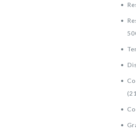
Re
Re
50
Te
Di
Co
(2
Co
Gr