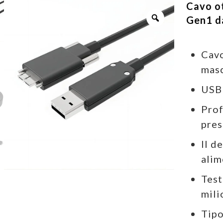
Cavo o
Gen1 d
Cavo
masc
USB 
Prof
pres
Il d
alim
Test
mili
Tipo