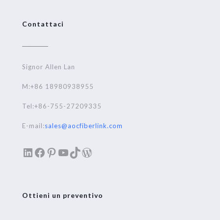
Contattaci
Signor Allen Lan
M:+86 18980938955
Tel:+86-755-27209335
E-mail:
sales@aocfiberlink.com
LinkedIn
Facebook
Pinterest
YouTube
TikTok
WordPress
Ottieni un preventivo