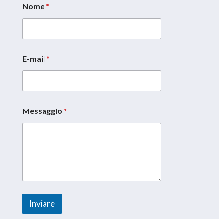
Nome
*
*
N
o
m
e
*
E-mail
*
Messaggio
*
Inviare