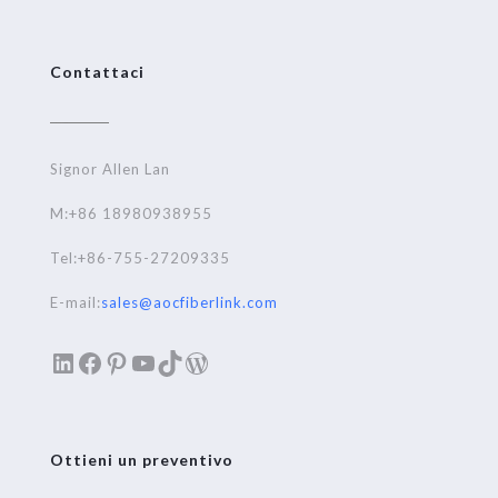
Contattaci
Signor Allen Lan
M:+86 18980938955
Tel:+86-755-27209335
E-mail:
sales@aocfiberlink.com
LinkedIn
Facebook
Pinterest
YouTube
TikTok
WordPress
Ottieni un preventivo