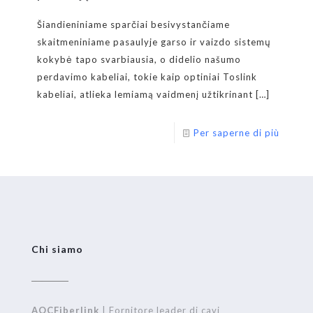
Šiandieniniame sparčiai besivystančiame
skaitmeniniame pasaulyje garso ir vaizdo sistemų
kokybė tapo svarbiausia, o didelio našumo
perdavimo kabeliai, tokie kaip optiniai Toslink
kabeliai, atlieka lemiamą vaidmenį užtikrinant
[…]
Per saperne di più
Chi siamo
AOCFiberlink
| Fornitore leader di cavi