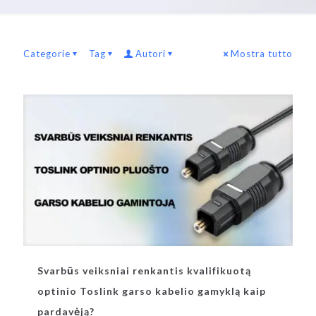
Categorie
Tag
Autori
Mostra tutto
Svarbūs veiksniai renkantis kvalifikuotą
optinio Toslink garso kabelio gamyklą kaip
pardavėją?