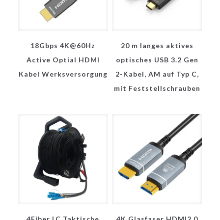
18Gbps 4K@60Hz
20 m langes aktives
Active Optial HDMI
optisches USB 3.2 Gen
Kabel Werksversorgung
2-Kabel, AM auf Typ C,
mit Feststellschrauben
4Fiber LC Taktische
4K Glasfaser HDMI2.0