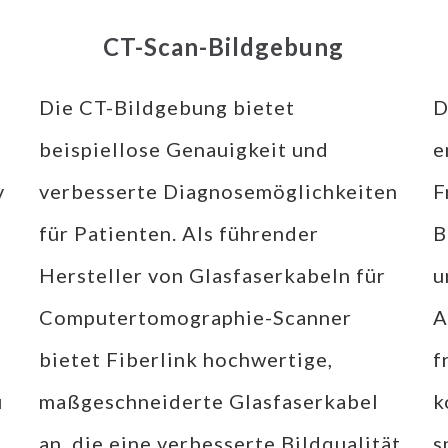
CT-Scan-Bildgebung
Die CT-Bildgebung bietet
D
beispiellose Genauigkeit und
e
v
verbesserte Diagnosemöglichkeiten
F
für Patienten. Als führender
B
Hersteller von Glasfaserkabeln für
u
Computertomographie-Scanner
A
bietet Fiberlink hochwertige,
f
u
maßgeschneiderte Glasfaserkabel
k
an, die eine verbesserte Bildqualität
s