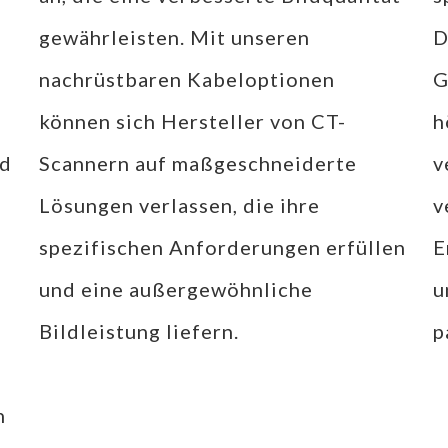
gewährleisten. Mit unseren
D
nachrüstbaren Kabeloptionen
G
können sich Hersteller von CT-
h
nd
Scannern auf maßgeschneiderte
v
Lösungen verlassen, die ihre
v
spezifischen Anforderungen erfüllen
E
und eine außergewöhnliche
u
e
Bildleistung liefern.
p
n