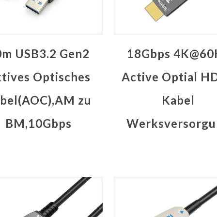
0m USB3.2 Gen2
18Gbps 4K@60
tives Optisches
Active Optial H
bel(AOC),AM zu
Kabel
BM,10Gbps
Werksversorgu