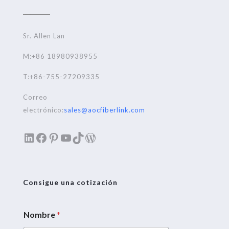
Sr. Allen Lan
M:+86 18980938955
T:+86-755-27209335
Correo
electrónico:
sales@aocfiberlink.com
LinkedIn
Facebook
Pinterest
YouTube
TikTok
WordPress
Consigue una cotización
Nombre
*
C