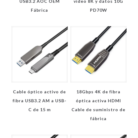
USB3.2 AOC OEM
vídeo 8K y datos 10G
Fábrica
PD70W
Cable óptico activo de
18Gbps 4K de fibra
fibra USB3.2 AM a USB-
óptica activa HDMI
C de 15 m
Cable de suministro de
fábrica