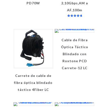
PD70W
2,10Gbps,AM a
AF,100m
Valorado
en
5.00
de 5
Cable de Fibra
Óptica Táctico
Blindado con
Roxtone PCD
Carrete-12 LC
Carrete de cable de
fibra óptica blindado
táctico 4Fiber LC