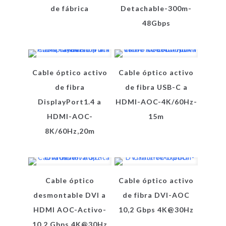
de fábrica
Detachable-300m-
48Gbps
Cable óptico activo
Cable óptico activo
de fibra
de fibra USB-C a
DisplayPort1.4 a
HDMI-AOC-4K/60Hz-
HDMI-AOC-
15m
8K/60Hz,20m
Cable óptico
Cable óptico activo
desmontable DVI a
de fibra DVI-AOC
HDMI AOC-Activo-
10,2 Gbps 4K@30Hz
10,2 Gbps 4K@30Hz