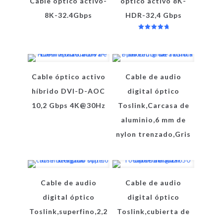
Cable óptico activo-
óptico activo 8K-
8K-32.4Gbps
HDR-32,4 Gbps
Valorado
en
5.00
de 5
Cable óptico activo
Cable de audio
híbrido DVI-D-AOC
digital óptico
10,2 Gbps 4K@30Hz
Toslink,Carcasa de
aluminio,6 mm de
nylon trenzado,Gris
Cable de audio
Cable de audio
digital óptico
digital óptico
Toslink,superfino,2,2
Toslink,cubierta de