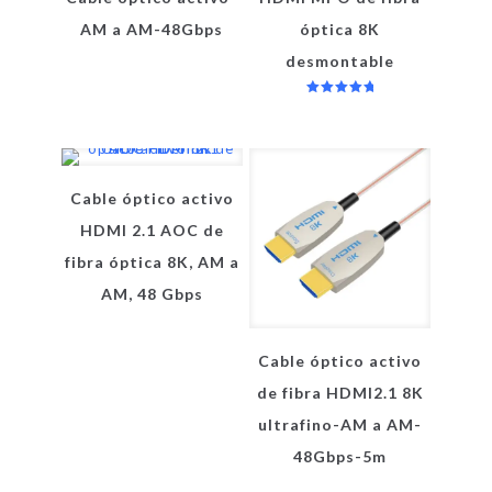
AM a AM-48Gbps
óptica 8K
desmontable
Valorado
en
5.00
de 5
Cable óptico activo
HDMI 2.1 AOC de
fibra óptica 8K, AM a
AM, 48 Gbps
Cable óptico activo
de fibra HDMI2.1 8K
ultrafino-AM a AM-
48Gbps-5m