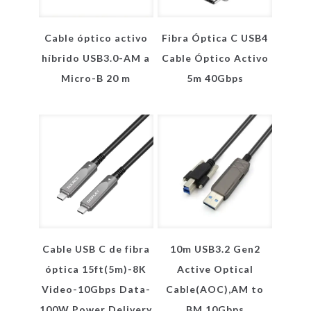
Cable óptico activo
Fibra Óptica C USB4
híbrido USB3.0-AM a
Cable Óptico Activo
Micro-B 20 m
5m 40Gbps
Cable USB C de fibra
10m USB3.2 Gen2
óptica 15ft(5m)-8K
Active Optical
Video-10Gbps Data-
Cable(AOC),AM to
100W Power Delivery
BM,10Gbps