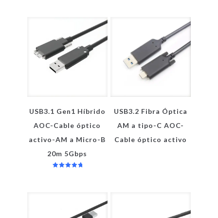
USB3.1 Gen1 Híbrido
USB3.2 Fibra Óptica
AOC-Cable óptico
AM a tipo-C AOC-
activo-AM a Micro-B
Cable óptico activo
20m 5Gbps
Valorado
en
5.00
de 5