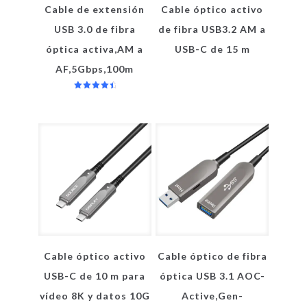
Cable de extensión
Cable óptico activo
USB 3.0 de fibra
de fibra USB3.2 AM a
óptica activa,AM a
USB-C de 15 m
AF,5Gbps,100m
Valorado
en
4.67
de 5
Cable óptico activo
Cable óptico de fibra
USB-C de 10 m para
óptica USB 3.1 AOC-
vídeo 8K y datos 10G
Active,Gen-