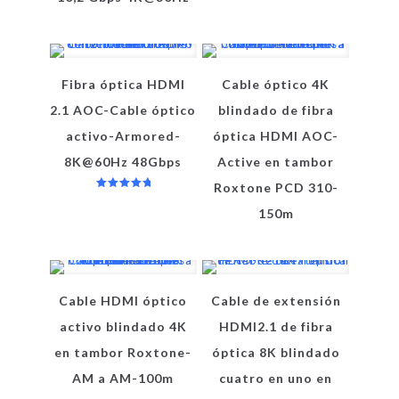
Fibra óptica HDMI
Cable óptico 4K
2.1 AOC-Cable óptico
blindado de fibra
activo-Armored-
óptica HDMI AOC-
8K@60Hz 48Gbps
Active en tambor
Roxtone PCD 310-
Valorado
en
150m
5.00
de 5
Cable HDMI óptico
Cable de extensión
activo blindado 4K
HDMI2.1 de fibra
en tambor Roxtone-
óptica 8K blindado
AM a AM-100m
cuatro en uno en