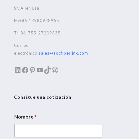
Sr. Allen Lan
M:+86 18980938955
T:+86-755-27209335
Correo
electrónico:
sales@aocfiberlink.com
LinkedIn
Facebook
Pinterest
YouTube
TikTok
WordPress
Consigue una cotización
Nombre
*